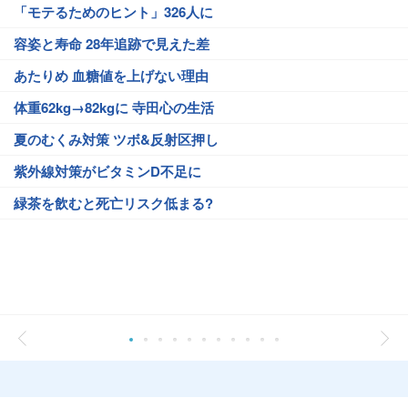
「モテるためのヒント」326人に
容姿と寿命 28年追跡で見えた差
あたりめ 血糖値を上げない理由
体重62kg→82kgに 寺田心の生活
夏のむくみ対策 ツボ&反射区押し
紫外線対策がビタミンD不足に
緑茶を飲むと死亡リスク低まる?