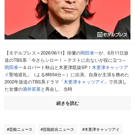
【モデルプレス＝2026/06/11】俳優の
岡田准一
が、6月11日放
送のTBS系「今さらシロー！～テストに出ないが役に立つ～
岡田准一
＆ロバート秋山と木更津凱旋SP！
木更津キャッツア
イ
聖地巡礼」（よる8時54分～）に出演。自身が主演を務めた
2002年放送のTBS系ドラマ「
木更津キャッツアイ
」で共演し
た女優の
酒井若菜
と再会し、当時
続きを読む
#芸能ニュース
#芸能総合ニュース
#木更津キャッツアイ