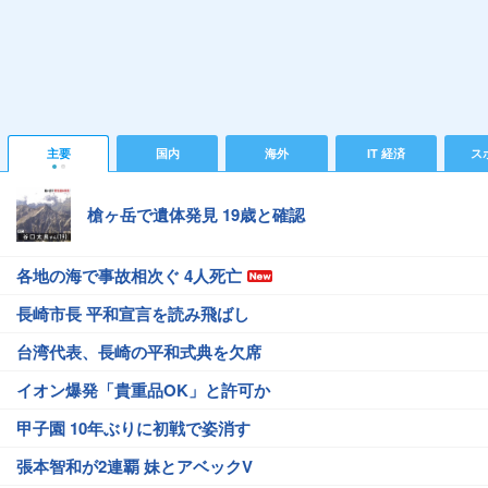
主要
国内
海外
IT 経済
ス
槍ヶ岳で遺体発見 19歳と確認
各地の海で事故相次ぐ 4人死亡
長崎市長 平和宣言を読み飛ばし
台湾代表、長崎の平和式典を欠席
イオン爆発「貴重品OK」と許可か
甲子園 10年ぶりに初戦で姿消す
張本智和が2連覇 妹とアベックV