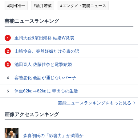
#岡田准一
#酒井若菜
#エンタメ・芸能ニュース
芸能ニュースランキング
重岡大毅&濱田崇裕 結婚W発表
1
山崎怜奈、突然妊娠だけ公表の訳
2
池田直人 佐藤佳奈と電撃結婚
3
容態悪化 会話が通じないパー子
4
体重62kg→82kgに 寺田心の生活
5
芸能ニュースランキングをもっと見る
画像アクセスランキング
森喜朗氏の「影響力」が減退か