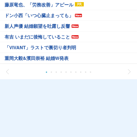
藤原竜也、「労務改善」アピール
ドン小西「いつ心臓止まっても」
新人声優 結婚願望を吐露し反響
有吉 いまだに後悔していること
「VIVANT」ラストで裏切り者判明
重岡大毅&濱田崇裕 結婚W発表