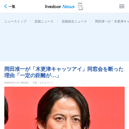
一覧
>
>
>
岡田准一が「木更津キ
ニューストップ
芸能ニュース
芸能総合ニュース
岡田准一が「木更津キャッツアイ」同窓会を断った
理由「一定の距離が…」
2026年6月11日 14時26分
写真：モデルプレス