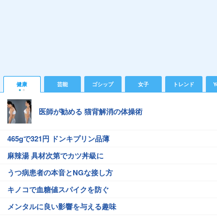
健康
芸能
ゴシップ
女子
トレンド
Y
医師が勧める 猫背解消の体操術
465gで321円 ドンキプリン品薄
麻辣湯 具材次第でカツ丼級に
うつ病患者の本音とNGな接し方
キノコで血糖値スパイクを防ぐ
メンタルに良い影響を与える趣味