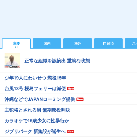
主要
国内
海外
IT 経済
ス
正常な組織を誤摘出 重篤な状態
少年19人にわいせつ 懲役15年
台風13号 桜島フェリーは減便
沖縄などでJAPANローミング提供
主犯格とされる男 無期懲役判決
カラオケで15歳少女に性暴行か
ジブリパーク 新施設が誕生へ