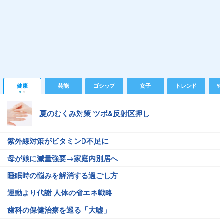
健康
芸能
ゴシップ
女子
トレンド
Y
夏のむくみ対策 ツボ&反射区押し
紫外線対策がビタミンD不足に
母が娘に減量強要→家庭内別居へ
睡眠時の悩みを解消する過ごし方
運動より代謝 人体の省エネ戦略
歯科の保健治療を巡る「大嘘」