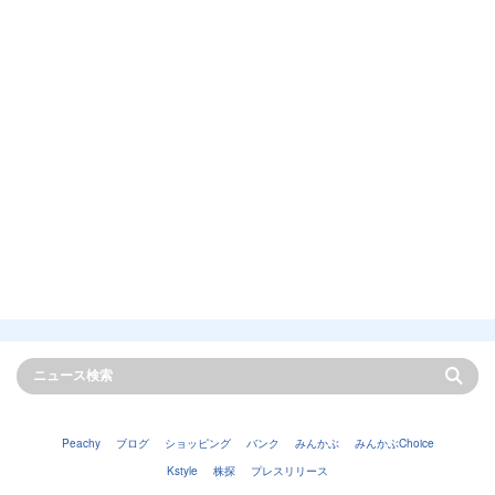
Peachy
ブログ
ショッピング
バンク
みんかぶ
みんかぶChoice
Kstyle
株探
プレスリリース