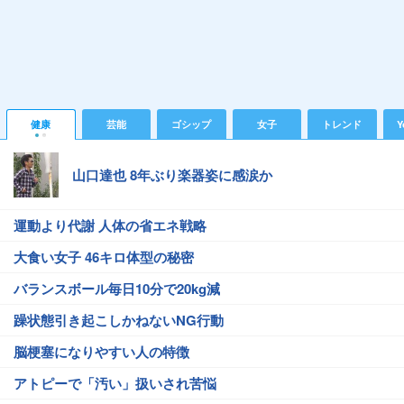
健康
芸能
ゴシップ
女子
トレンド
Y
山口達也 8年ぶり楽器姿に感涙か
運動より代謝 人体の省エネ戦略
大食い女子 46キロ体型の秘密
バランスボール毎日10分で20kg減
躁状態引き起こしかねないNG行動
脳梗塞になりやすい人の特徴
アトピーで「汚い」扱いされ苦悩