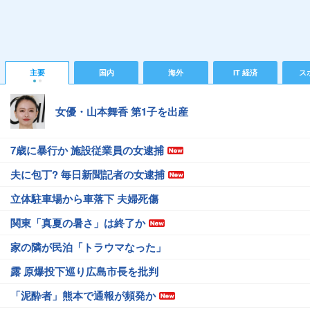
主要
国内
海外
IT 経済
ス
女優・山本舞香 第1子を出産
7歳に暴行か 施設従業員の女逮捕
夫に包丁? 毎日新聞記者の女逮捕
立体駐車場から車落下 夫婦死傷
関東「真夏の暑さ」は終了か
家の隣が民泊「トラウマなった」
露 原爆投下巡り広島市長を批判
「泥酔者」熊本で通報が頻発か