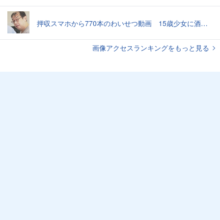
押収スマホから770本のわいせつ動画 15歳少女に酒と薬飲ませ性的暴行か 54歳男を再逮捕 「薬もありますよ」とSNSで誘い出し
画像アクセスランキングをもっと見る