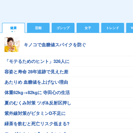
健康
芸能
ゴシップ
女子
トレンド
Y
キノコで血糖値スパイクを防ぐ
「モテるためのヒント」326人に
容姿と寿命 28年追跡で見えた差
あたりめ 血糖値を上げない理由
体重62kg→82kgに 寺田心の生活
夏のむくみ対策 ツボ&反射区押し
紫外線対策がビタミンD不足に
緑茶を飲むと死亡リスク低まる?