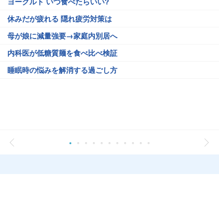
ヨーグルト いつ食べたらいい?
休みだが疲れる 隠れ疲労対策は
母が娘に減量強要→家庭内別居へ
内科医が低糖質麺を食べ比べ検証
睡眠時の悩みを解消する過ごし方