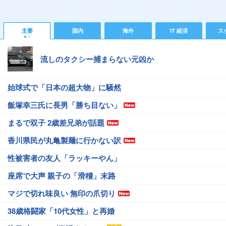
主要
国内
海外
IT 経済
ス
流しのタクシー捕まらない元凶か
始球式で「日本の超大物」に騒然
飯塚幸三氏に長男「勝ち目ない」
まるで双子 2歳差兄弟が話題
香川県民が丸亀製麺に行かない訳
性被害者の友人「ラッキーやん」
座席で大声 親子の「滑稽」末路
マジで切れ味良い 無印の爪切り
38歳格闘家「10代女性」と再婚