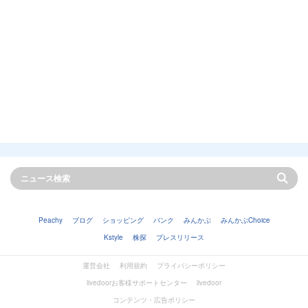
Peachy
ブログ
ショッピング
バンク
みんかぶ
みんかぶChoice
Kstyle
株探
プレスリリース
運営会社
利用規約
プライバシーポリシー
livedoorお客様サポートセンター
livedoor
コンテンツ・広告ポリシー