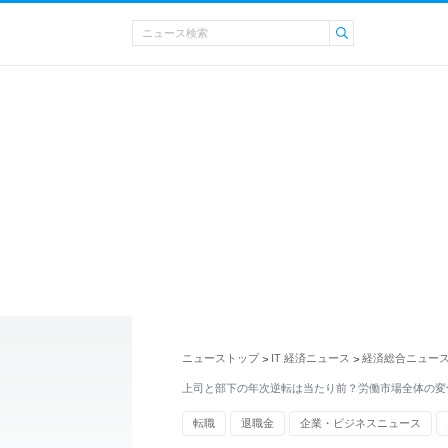
ニューストップ
IT 経済ニュース
経済総合ニュー
>
>
上司と部下の年次逆転は当たり前？労働市場全体の変
転職
退職金
企業・ビジネスニュース