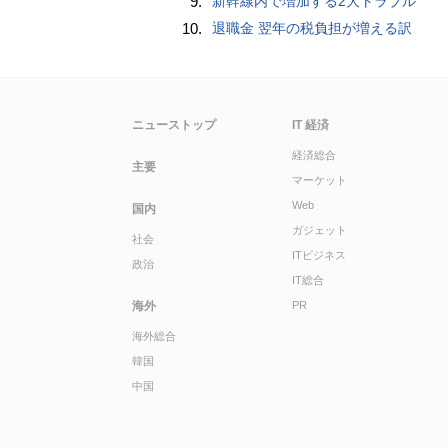
9.
新幹線内で増加する2大トラブル
10.
退職金 翌年の税負担が増える訳
ニューストップ
IT 経済
経済総合
主要
マーケット
Web
国内
ガジェット
社会
ITビジネス
政治
IT総合
海外
PR
海外総合
韓国
中国