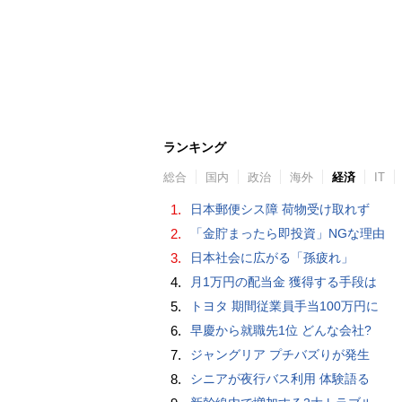
ランキング
総合
国内
政治
海外
経済
IT
1.
日本郵便シス障 荷物受け取れず
2.
「金貯まったら即投資」NGな理由
3.
日本社会に広がる「孫疲れ」
4.
月1万円の配当金 獲得する手段は
5.
トヨタ 期間従業員手当100万円に
6.
早慶から就職先1位 どんな会社?
7.
ジャングリア プチバズりが発生
8.
シニアが夜行バス利用 体験語る