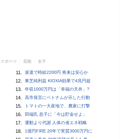
スポーツ
芸能
女子
11.
派遣で時給2200円 将来は安心か
12.
東芝純利益 KIOXIA効果で4兆円超
13.
年収1000万円は「幸福の天井」?
14.
高市発言にベトナムが示した行動
15.
トマトの一大産地で、農家に打撃
16.
田端氏 息子に「今は貯金せよ」
17.
運動より代謝 人体の省エネ戦略
18.
1億円FIRE 20年で実質3000万円に