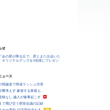
らせ
『あの星が降る丘で、君とまた出会いた
』オリジナルグッズを3名様にプレゼン
ニュース
や関越道で帰省ラッシュ渋滞
影響考えず 豪遊する家庭も
資格なし 越人が惨事起こす
まで飛び交う密室会議の記録
タカー予約 10万円分当たる