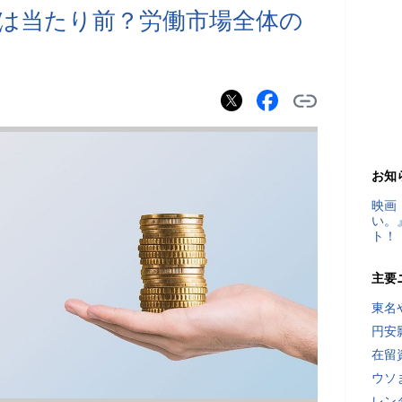
は当たり前？労働市場全体の
お知
映画
い。
ト！
主要
東名
円安
在留
ウソ
レン