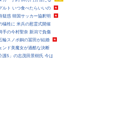
グルト いつ食べたらいいの
待疑惑 韓国サッカー協釈明
の犠牲に 米兵の慰霊式開催
騎手の今村聖奈 新潟で負傷
五輪スノボ銅の冨田が結婚
ェンド美魔女が過酷な決断
介護5」の志茂田景樹氏 今は