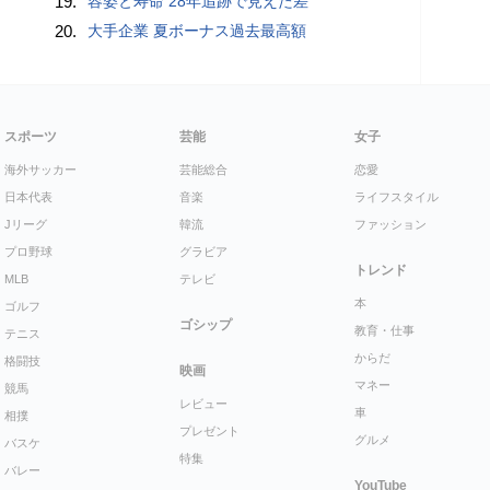
19.
容姿と寿命 28年追跡で見えた差
20.
大手企業 夏ボーナス過去最高額
スポーツ
芸能
女子
海外サッカー
芸能総合
恋愛
日本代表
音楽
ライフスタイル
Jリーグ
韓流
ファッション
プロ野球
グラビア
トレンド
MLB
テレビ
本
ゴルフ
ゴシップ
教育・仕事
テニス
からだ
格闘技
映画
マネー
競馬
レビュー
車
相撲
プレゼント
グルメ
バスケ
特集
バレー
YouTube