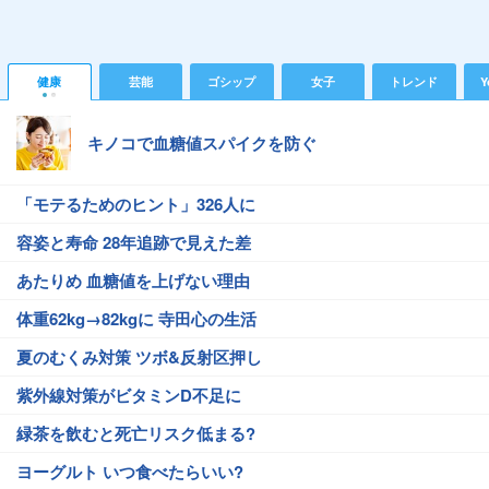
健康
芸能
ゴシップ
女子
トレンド
Y
キノコで血糖値スパイクを防ぐ
「モテるためのヒント」326人に
容姿と寿命 28年追跡で見えた差
あたりめ 血糖値を上げない理由
体重62kg→82kgに 寺田心の生活
夏のむくみ対策 ツボ&反射区押し
紫外線対策がビタミンD不足に
緑茶を飲むと死亡リスク低まる?
ヨーグルト いつ食べたらいい?