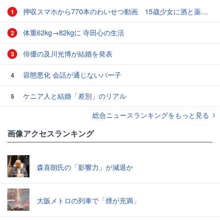
押収スマホから770本のわいせつ動画 15歳少女に酒と薬飲ませ性的暴行か 54歳男を再逮捕 「薬もありますよ」とSNSで誘い出し
1
体重62kg→82kgに 寺田心の生活
2
俳優の及川光博が結婚を発表
3
容態悪化 会話が通じないパー子
4
ケニア人と結婚「差別」のリアル
5
総合ニュースランキングをもっと見る
画像アクセスランキング
森喜朗氏の「影響力」が減退か
大阪メトロの列車で「煙が充満」