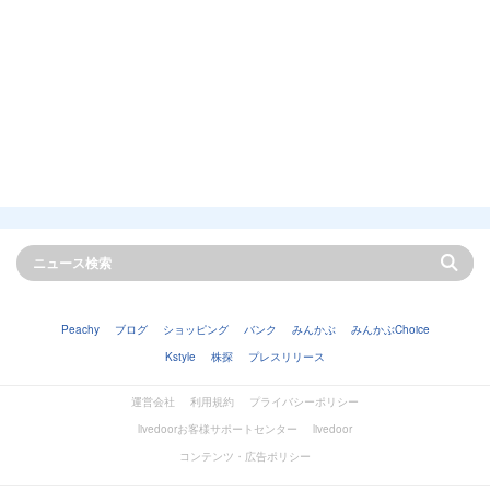
Peachy
ブログ
ショッピング
バンク
みんかぶ
みんかぶChoice
Kstyle
株探
プレスリリース
運営会社
利用規約
プライバシーポリシー
livedoorお客様サポートセンター
livedoor
コンテンツ・広告ポリシー