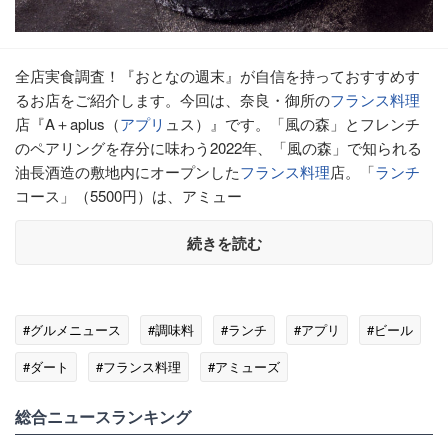
全店実食調査！『おとなの週末』が自信を持っておすすめす
るお店をご紹介します。今回は、奈良・御所の
フランス料理
店『A＋aplus（
アプリ
ュス）』です。「風の森」とフレンチ
のペアリングを存分に味わう2022年、「風の森」で知られる
油長酒造の敷地内にオープンした
フランス料理
店。「
ランチ
コース」（5500円）は、アミュー
続きを読む
#グルメニュース
#調味料
#ランチ
#アプリ
#ビール
#ダート
#フランス料理
#アミューズ
総合ニュースランキング