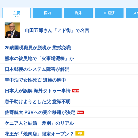
主要
国内
海外
IT 経済
ス
山田五郎さん「アド街」で名言
25歳国税職員が脱税か 懲戒免職
熊本の被災地で「火事場泥棒」か
日本郵便のシステム障害が解消
車中泊で女性死亡 遺族の胸中
日本人が誤解 海外タトゥー事情
息子助けようとした父 意識不明
佐野航大 PSVへの完全移籍が決定
ケニア人と結婚「差別」のリアル
花王が「焼肉店」限定オープン？