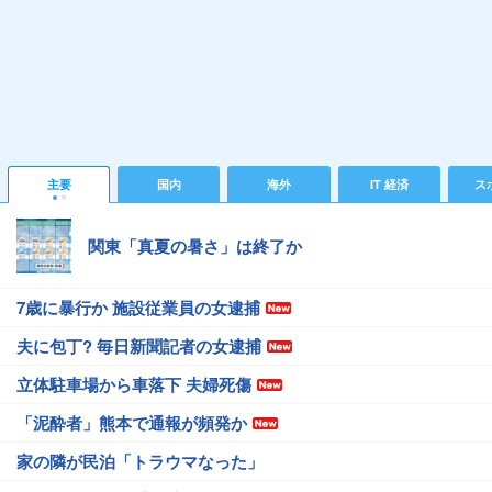
主要
国内
海外
IT 経済
ス
関東「真夏の暑さ」は終了か
7歳に暴行か 施設従業員の女逮捕
夫に包丁? 毎日新聞記者の女逮捕
立体駐車場から車落下 夫婦死傷
「泥酔者」熊本で通報が頻発か
家の隣が民泊「トラウマなった」