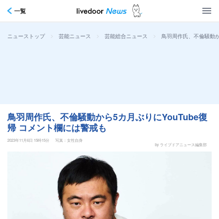
一覧
>
>
>
鳥羽周作氏、不倫騒動から
ニューストップ
芸能ニュース
芸能総合ニュース
鳥羽周作氏、不倫騒動から5カ月ぶりにYouTube復
帰 コメント欄には警戒も
2023年11月6日 15時15分
写真：女性自身
by ライブドアニュース編集部