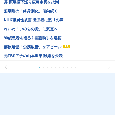
露 原爆投下巡り広島市長を批判
無期刑の「終身刑化」傾向続く
NHK職員性被害 出演者に怒りの声
れいわ「いのちの党」に変更へ
90歳患者を殴る? 看護助手を逮捕
藤原竜也「労務改善」をアピール
元TBSアナの山本里菜 離婚を公表