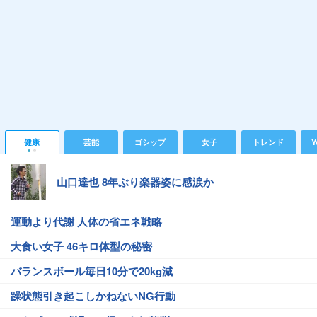
健康
芸能
ゴシップ
女子
トレンド
Y
山口達也 8年ぶり楽器姿に感涙か
運動より代謝 人体の省エネ戦略
大食い女子 46キロ体型の秘密
バランスボール毎日10分で20kg減
躁状態引き起こしかねないNG行動