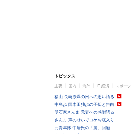
トピックス
主要
国内
海外
IT 経済
スポーツ
福山 長崎原爆の日への思い語る
中島歩 国木田独歩の子孫と告白
明石家さんま 元妻への感謝語る
さんま 声のせいでロケお蔵入り
元青年隊 中居氏の「裏」回顧