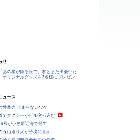
らせ
『あの星が降る丘で、君とまた出会いた
』オリジナルグッズを3名様にプレゼン
ニュース
の性暴力 止まらないワケ
道でタクシーがビル突っ込む
16号が小笠原近海で発生
の五山送り火が苦境に直面
の続く福岡県議会が海外豪遊