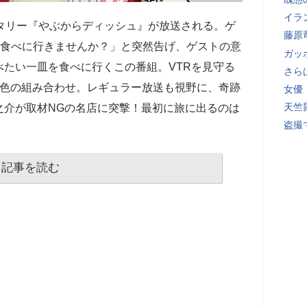
イラ
タリー『やぶからディッシュ』が放送される。ゲ
藤原
、食べに行きませんか？」と突然告げ、ゲストの意
ガッ
たい一皿を食べに行くこの番組。VTRを見守る
さら
色の組み合わせ。レギュラー放送も視野に、奇跡
女優
天竺
之介が取材NGの名店に突撃！最初に旅に出るのは
盗撮
記事を読む