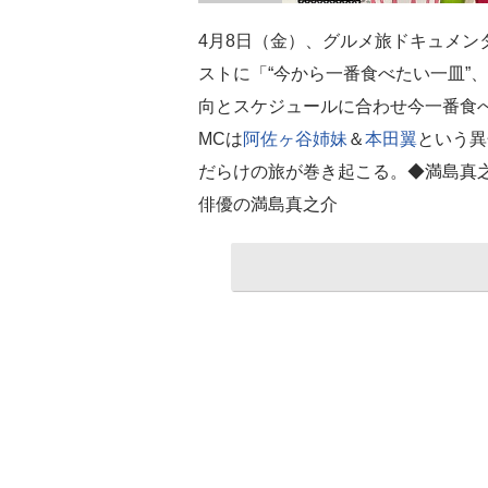
4月8日（金）、グルメ旅ドキュメン
ストに「“今から一番食べたい一皿”
向とスケジュールに合わせ今一番食べ
MCは
阿佐ヶ谷姉妹
＆
本田翼
という異
だらけの旅が巻き起こる。◆満島真
俳優の満島真之介