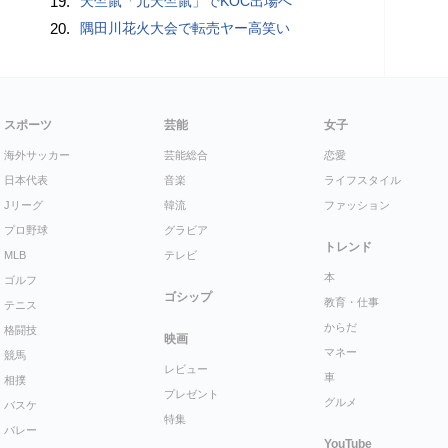
19.
天竺鼠「元天竺鼠」でKOC出場へ
20.
隅田川花火大会で転売ヤー高笑い
スポーツ
芸能
女子
海外サッカー
芸能総合
恋愛
日本代表
音楽
ライフスタイル
Jリーグ
韓流
ファッション
プロ野球
グラビア
トレンド
MLB
テレビ
本
ゴルフ
ゴシップ
教育・仕事
テニス
からだ
格闘技
映画
マネー
競馬
レビュー
車
相撲
プレゼント
グルメ
バスケ
特集
バレー
YouTube