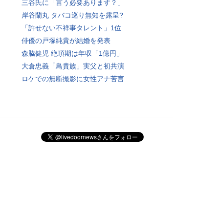
三谷氏に「言う必要あります？」
岸谷蘭丸 タバコ巡り無知を露呈?
「許せない不祥事タレント」1位
俳優の戸塚純貴が結婚を発表
森脇健児 絶頂期は年収「1億円」
大倉忠義「鳥貴族」実父と初共演
ロケでの無断撮影に女性アナ苦言