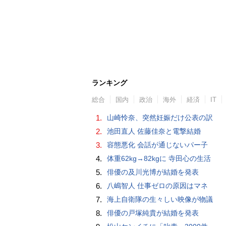
ランキング
総合
国内
政治
海外
経済
IT
1.
山崎怜奈、突然妊娠だけ公表の訳
2.
池田直人 佐藤佳奈と電撃結婚
3.
容態悪化 会話が通じないパー子
4.
体重62kg→82kgに 寺田心の生活
5.
俳優の及川光博が結婚を発表
6.
八嶋智人 仕事ゼロの原因はマネ
7.
海上自衛隊の生々しい映像が物議
8.
俳優の戸塚純貴が結婚を発表