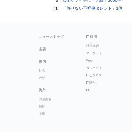
9.
松山ケンイチに「叱責」3000件
10.
「許せない不祥事タレント」1位
ニューストップ
IT 経済
経済総合
主要
マーケット
Web
国内
ガジェット
社会
ITビジネス
政治
IT総合
海外
PR
海外総合
韓国
中国