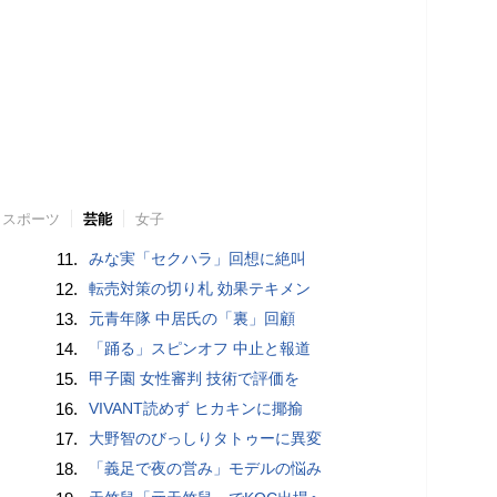
スポーツ
芸能
女子
11.
みな実「セクハラ」回想に絶叫
12.
転売対策の切り札 効果テキメン
13.
元青年隊 中居氏の「裏」回顧
14.
「踊る」スピンオフ 中止と報道
15.
甲子園 女性審判 技術で評価を
16.
VIVANT読めず ヒカキンに揶揄
17.
大野智のびっしりタトゥーに異変
18.
「義足で夜の営み」モデルの悩み