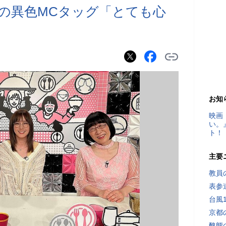
の異色MCタッグ「とても心
お知
映画
い。
ト！
主要
教員
表参
台風
京都
醜態