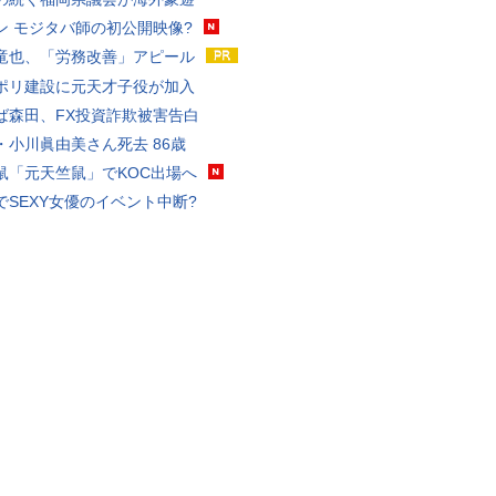
ン モジタバ師の初公開映像?
竜也、「労務改善」アピール
ポリ建設に元天才子役が加入
ば森田、FX投資詐欺被害告白
・小川眞由美さん死去 86歳
鼠「元天竺鼠」でKOC出場へ
でSEXY女優のイベント中断?