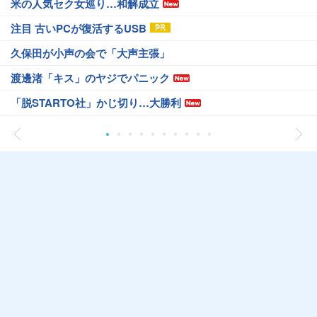
米の人気セク女巡り…和解成立
注目 古いPCが復活するUSB
久保田が小声の会で「大声主張」
渡邊渚「キス」のヤジでパニック
「脱STARTO社」かじ切り…大勝利