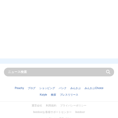
Peachy
ブログ
ショッピング
バンク
みんかぶ
みんかぶChoice
Kstyle
株探
プレスリリース
運営会社
利用規約
プライバシーポリシー
livedoorお客様サポートセンター
livedoor