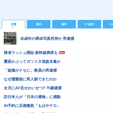
主要
国内
海外
IT 経済
ス
未成年の裸体写真所持か 男逮捕
帰省ラッシュ開始 新幹線満席も
覆面かぶってガソスタ強盗未遂か
「盗撮がクセに」教員の男逮捕
なぜ避難後に再入館できたのか
女児にAV見せわいせつ? 75歳逮捕
訪日米人が「日本の遺物」に感動
AI予約に店側激怒「もはやテロ」