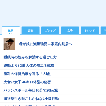
健康
芸能
ゴシップ
女子
トレンド
Y
母が娘に減量強要→家庭内別居へ
睡眠時の悩みを解消する過ごし方
運動より代謝 人体の省エネ戦略
歯科の保健治療を巡る「大嘘」
大食い女子 46キロ体型の秘密
バランスボール毎日10分で20kg減
躁状態引き起こしかねないNG行動