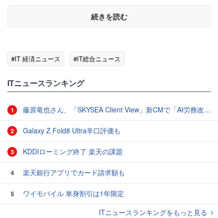
続きを読む
#IT 経済ニュース
#IT総合ニュース
ITニュースランキング
藤原竜也さん、「SKYSEA Client View」新CMで「AI労務改善」をアピール 働き方をAIが分析したら「すぐに休んで」と言われる？
1
Galaxy Z Fold8 Ultra辛口評価も
2
KDDIローミング終了 楽天の課題
3
楽天銀行アプリでカード請求額も
4
ワイモバイル 単身割引は1年限定
5
ITニュースランキングをもっと見る