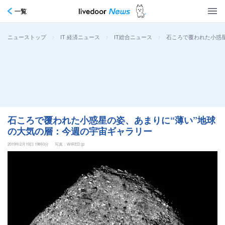
一覧
>
>
>
石ころで覆われた小惑
ニューストップ
IT 経済ニュース
IT総合ニュース
石ころで覆われた小惑星の姿、あまりに“薄い”地球
の大気の層：今週の宇宙ギャラリー
2019年2月19日 19時0分
写真：WIRED.jp