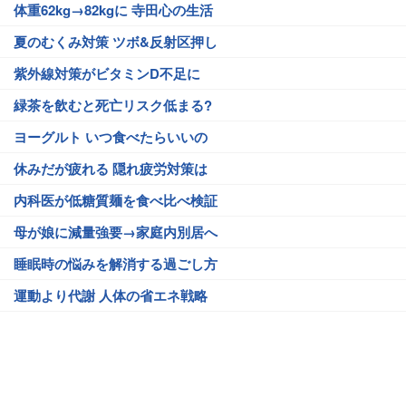
体重62kg→82kgに 寺田心の生活
夏のむくみ対策 ツボ&反射区押し
紫外線対策がビタミンD不足に
緑茶を飲むと死亡リスク低まる?
ヨーグルト いつ食べたらいいの
休みだが疲れる 隠れ疲労対策は
内科医が低糖質麺を食べ比べ検証
母が娘に減量強要→家庭内別居へ
睡眠時の悩みを解消する過ごし方
運動より代謝 人体の省エネ戦略