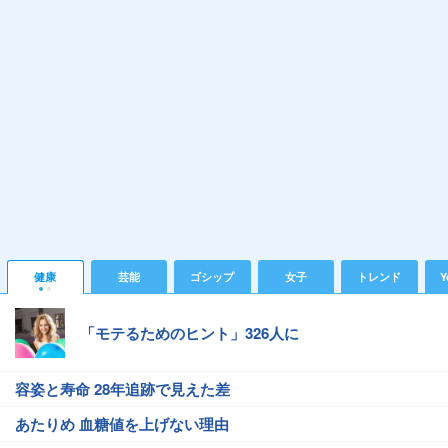
健康
芸能
ゴシップ
女子
トレンド
Y
「モテるためのヒント」326人に
容姿と寿命 28年追跡で見えた差
あたりめ 血糖値を上げない理由