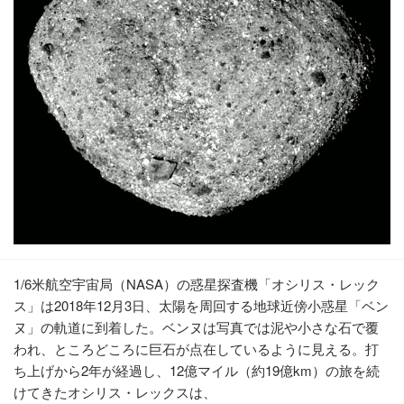
1/6米航空宇宙局（NASA）の惑星探査機「オシリス・レック
ス」は2018年12月3日、太陽を周回する地球近傍小惑星「ベン
ヌ」の軌道に到着した。ベンヌは写真では泥や小さな石で覆
われ、ところどころに巨石が点在しているように見える。打
ち上げから2年が経過し、12億マイル（約19億km）の旅を続
けてきたオシリス・レックスは、