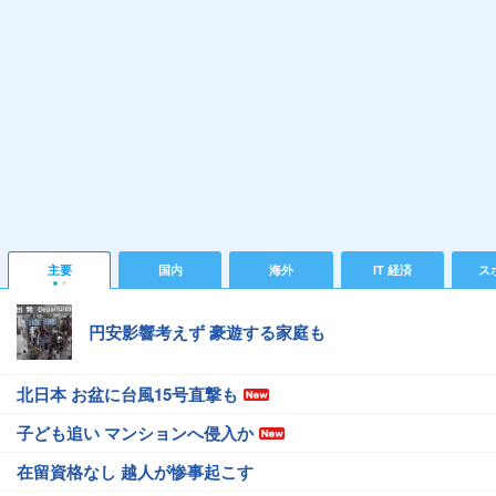
主要
国内
海外
IT 経済
ス
円安影響考えず 豪遊する家庭も
北日本 お盆に台風15号直撃も
子ども追い マンションへ侵入か
在留資格なし 越人が惨事起こす