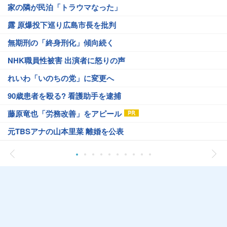
家の隣が民泊「トラウマなった」
露 原爆投下巡り広島市長を批判
無期刑の「終身刑化」傾向続く
NHK職員性被害 出演者に怒りの声
れいわ「いのちの党」に変更へ
90歳患者を殴る? 看護助手を逮捕
藤原竜也「労務改善」をアピール
元TBSアナの山本里菜 離婚を公表