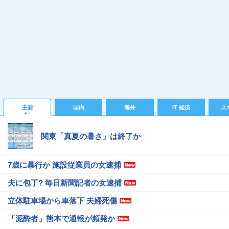
主要
国内
海外
IT 経済
ス
関東「真夏の暑さ」は終了か
7歳に暴行か 施設従業員の女逮捕
夫に包丁? 毎日新聞記者の女逮捕
立体駐車場から車落下 夫婦死傷
「泥酔者」熊本で通報が頻発か