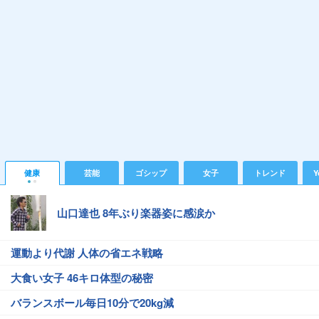
健康
芸能
ゴシップ
女子
トレンド
Y
山口達也 8年ぶり楽器姿に感涙か
運動より代謝 人体の省エネ戦略
大食い女子 46キロ体型の秘密
バランスボール毎日10分で20kg減