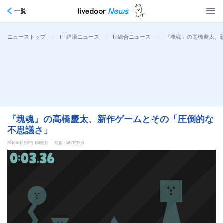
一覧
>
>
>
『塊魂』の高橋慶太、
ニューストップ
IT 経済ニュース
IT総合ニュース
『塊魂』の高橋慶太、新作ゲームとその「圧倒的な
不思議さ」
2016年12月5日 10時0分
写真：WIRED.jp