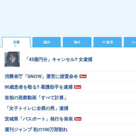
主要
国内
海外
IT 経済
ス
「43億円分」キャンセル? 女逮捕
消費者庁「SNOW」運営に措置命令
90歳患者を殴る? 看護助手を逮捕
首相の視察動画「すべて計算」
「女子トイレに全裸の男」逮捕
茨城県「パスポート」発行を発表
週刊ジャンプ 初の100万部割れ