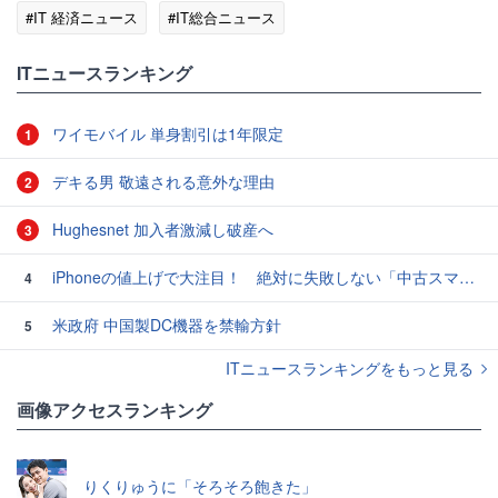
#IT 経済ニュース
#IT総合ニュース
ITニュースランキング
ワイモバイル 単身割引は1年限定
1
デキる男 敬遠される意外な理由
2
Hughesnet 加入者激減し破産へ
3
iPhoneの値上げで大注目！ 絶対に失敗しない「中古スマホ」の売り方＆買い方
4
米政府 中国製DC機器を禁輸方針
5
ITニュースランキングをもっと見る
画像アクセスランキング
りくりゅうに「そろそろ飽きた」