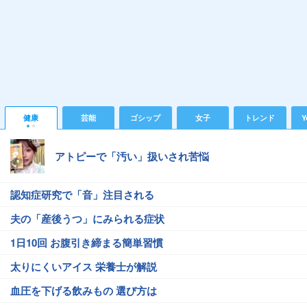
健康
芸能
ゴシップ
女子
トレンド
Y
アトピーで「汚い」扱いされ苦悩
認知症研究で「音」注目される
夫の「産後うつ」にみられる症状
1日10回 お腹引き締まる簡単習慣
太りにくいアイス 栄養士が解説
血圧を下げる飲みもの 選び方は