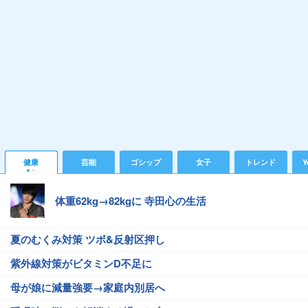
健康
芸能
ゴシップ
女子
トレンド
Y
体重62kg→82kgに 寺田心の生活
夏のむくみ対策 ツボ&反射区押し
紫外線対策がビタミンD不足に
母が娘に減量強要→家庭内別居へ