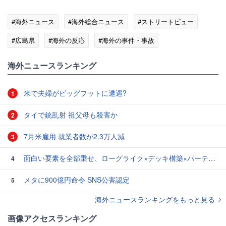
#海外ニュース
#海外総合ニュース
#ストリートビュー
#広島県
#海外の反応
#海外の事件・事故
海外ニュースランキング
米で夫婦がビッグフットに遭遇?
1
タイで銃乱射 祖父母も殺害か
2
7月米雇用 就業者数が2.3万人減
3
面白い要素を全部乗せ、ローグライク×デッキ構築×パーティ制RPGの「Chrono Ark」を遊んでみた
4
メタに900億円命令 SNS公害認定
5
海外ニュースランキングをもっと見る
画像アクセスランキング