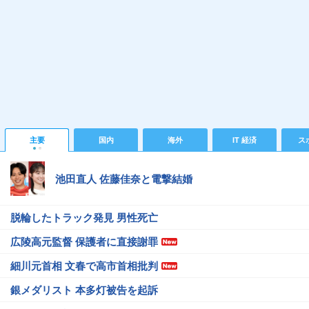
主要
国内
海外
IT 経済
ス
池田直人 佐藤佳奈と電撃結婚
脱輪したトラック発見 男性死亡
広陵高元監督 保護者に直接謝罪
細川元首相 文春で高市首相批判
銀メダリスト 本多灯被告を起訴