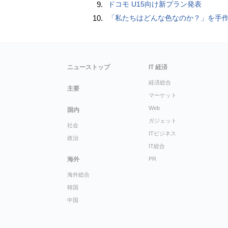
9.
ドコモ U15向け新プラン発表
10.
「私たちはどんな色なのか？」を手作業でデータ分析して人間の肌の色を表現する新しい色空間を構築した「Inclusive Color S
ニューストップ
IT 経済
経済総合
主要
マーケット
Web
国内
ガジェット
社会
ITビジネス
政治
IT総合
海外
PR
海外総合
韓国
中国