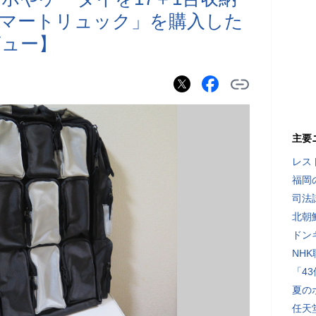
マートリュック」を購入した
ビュー】
主要
レス
福岡
司法
北朝
ドン
NH
「4
夏の
任天