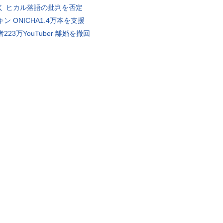
く ヒカル落語の批判を否定
ン ONICHA1.4万本を支援
223万YouTuber 離婚を撤回