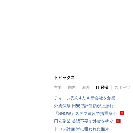
トピックス
主要
国内
海外
IT 経済
スポーツ
ディーン氏ら4人 AI新会社を創業
外貨保険 円安で評価額が上振れ
「SNOW」ステマ違反で措置命令
円安副業 英語不要で外貨を稼ぐ
トロン計画 米に狙われた顛末