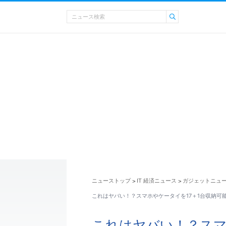
ニューストップ
IT 経済ニュース
ガジェットニュ
>
>
これはヤバい！？スマホやケータイを17＋1台収納可
これはヤバい！？スマ