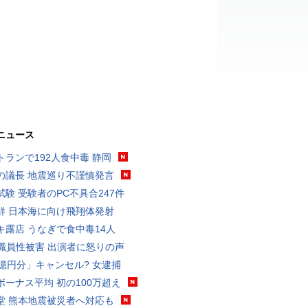
ニュース
トランで192人食中毒 静岡
の議長 地震巡り不謹慎発言
試験 受験者のPC不具合247件
鮮 日本海に向け飛翔体発射
キ露店 うなぎで食中毒14人
K職員性被害 出演者に怒りの声
3億円分」キャンセル? 女逮捕
ボーナス平均 初の100万超え
堂 熊本地震被災者へ対応も