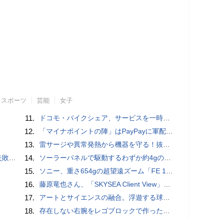
スポーツ
芸能
女子
11.
ドコモ・バイクシェア、サービスを一時停止 不具合の復旧が見通せないため
12.
「マイナポイントの陣」はPayPayに軍配！ 燻製できちゃう鍋、グラスドームクッカー
13.
雷サージや異常発熱から機器を守る！抜け止め仕様の3P-2P変換アダプタ
買い方
14.
ソーラーパネルで駆動するわずか約4gの超軽量ドローン「CoulombFly」
15.
ソニー、重さ654gの超望遠ズーム「FE 100-400mm F5.6-8 OSS」 実売14万円前後
16.
藤原竜也さん、「SKYSEA Client View」新CMで「AI労務改善」をアピール 働き方をAIが分析したら「すぐに休んで」と言われる？
17.
アートとサイエンスの融合。浮遊する球体インテリア「Buda Ball(ブダボール)」
18.
存在しない右腕をレゴブロックで作った少年ビルダーが登場