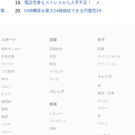
19.
電話営業もストレスから人手不足！ メンタルに心配ない会話AI 「Sakura TALK」が営業電話をかける時代がくる
pace」
20.
USB機器を最大24個接続できる円盤型24ポートUSBハブが登場
スポーツ
芸能
女子
海外サッカー
芸能総合
恋愛
日本代表
音楽
ライフスタイル
Jリーグ
韓流
ファッション
プロ野球
グラビア
トレンド
MLB
テレビ
本
ゴルフ
ゴシップ
教育・仕事
テニス
からだ
格闘技
映画
マネー
競馬
レビュー
車
相撲
プレゼント
グルメ
バスケ
特集
バレー