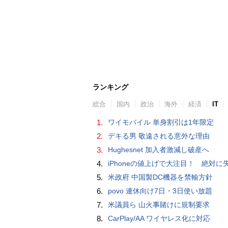
ランキング
総合
国内
政治
海外
経済
IT
1.
ワイモバイル 単身割引は1年限定
2.
デキる男 敬遠される意外な理由
3.
Hughesnet 加入者激減し破産へ
4.
iPhoneの値上げで大注目！ 絶対に失敗しない「中古スマホ」の売り方＆
5.
米政府 中国製DC機器を禁輸方針
6.
povo 連休向け7日・3日使い放題
7.
米議員ら 山火事賭けに規制要求
8.
CarPlay/AA ワイヤレス化に対応