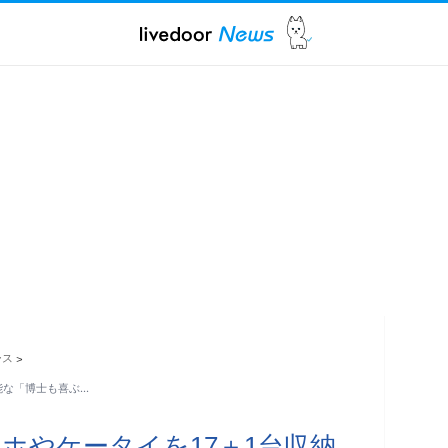
ース
>
能な「博士も喜ぶ…
ホやケータイを17＋1台収納