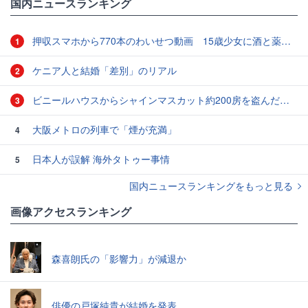
国内ニュースランキング
押収スマホから770本のわいせつ動画 15歳少女に酒と薬飲ませ性的暴行か 54歳男を再逮捕 「薬もありますよ」とSNSで誘い出し
1
ケニア人と結婚「差別」のリアル
2
ビニールハウスからシャインマスカット約200房を盗んだ疑い ネットで販売か 無職の男（42）逮捕 岡山県警
3
大阪メトロの列車で「煙が充満」
4
日本人が誤解 海外タトゥー事情
5
国内ニュースランキングをもっと見る
画像アクセスランキング
森喜朗氏の「影響力」が減退か
俳優の戸塚純貴が結婚を発表