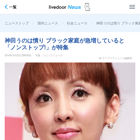
一覧
>
>
>
神田うのは憤り ブラック家
ニューストップ
国内ニュース
社会ニュース
神田うのは憤り ブラック家庭が急増していると
「ノンストップ!」が特集
2014年10月2日 20時20分
写真：トピックニュース
by ライブドアニュース編集部