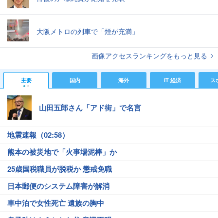
大阪メトロの列車で「煙が充満」
画像アクセスランキングをもっと見る
主要
国内
海外
IT 経済
ス
山田五郎さん「アド街」で名言
地震速報（02:58）
熊本の被災地で「火事場泥棒」か
25歳国税職員が脱税か 懲戒免職
日本郵便のシステム障害が解消
車中泊で女性死亡 遺族の胸中