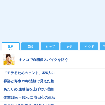
健康
芸能
ゴシップ
女子
トレンド
Y
キノコで血糖値スパイクを防ぐ
「モテるためのヒント」326人に
容姿と寿命 28年追跡で見えた差
あたりめ 血糖値を上げない理由
体重62kg→82kgに 寺田心の生活