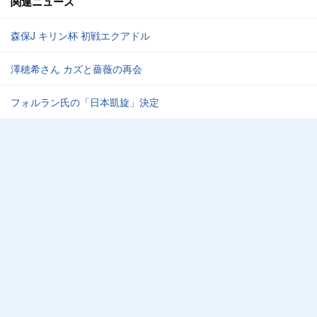
関連ニュース
森保J キリン杯 初戦エクアドル
澤穂希さん カズと薔薇の再会
フォルラン氏の「日本凱旋」決定