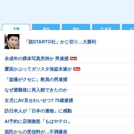
主要
国内
海外
IT 経済
ス
「脱STARTO社」かじ切り…大勝利
未成年の裸体写真所持か 男逮捕
覆面かぶってガソスタ強盗未遂か
「盗撮がクセに」教員の男逮捕
なぜ避難後に再入館できたのか
女児にAV見せわいせつ? 75歳逮捕
訪日米人が「日本の遺物」に感動
AI予約に店側激怒「もはやテロ」
国民からの受信料が…不満爆発