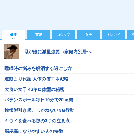
健康
芸能
ゴシップ
女子
トレンド
Y
母が娘に減量強要→家庭内別居へ
睡眠時の悩みを解消する過ごし方
運動より代謝 人体の省エネ戦略
大食い女子 46キロ体型の秘密
バランスボール毎日10分で20kg減
躁状態引き起こしかねないNG行動
キウイを食べる際の3つの注意点
脳梗塞になりやすい人の特徴