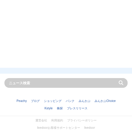
Peachy
ブログ
ショッピング
バンク
みんかぶ
みんかぶChoice
Kstyle
株探
プレスリリース
運営会社
利用規約
プライバシーポリシー
livedoorお客様サポートセンター
livedoor