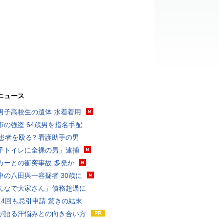
ニュース
男子高校生の遺体 水着着用
市の強盗 64歳男を指名手配
歳患者を殴る? 看護助手の男
子トイレに全裸の男」逮捕
カーとの衝突事故 多発か
中の八田與一容疑者 30歳に
んなで大家さん」債務超過に
14回も忌引申請 驚きの結末
が語る汗悩みとの向き合い方