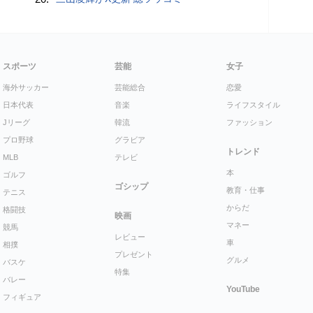
スポーツ
芸能
女子
海外サッカー
芸能総合
恋愛
日本代表
音楽
ライフスタイル
Jリーグ
韓流
ファッション
プロ野球
グラビア
トレンド
MLB
テレビ
本
ゴルフ
ゴシップ
教育・仕事
テニス
からだ
格闘技
映画
マネー
競馬
レビュー
車
相撲
プレゼント
グルメ
バスケ
特集
バレー
YouTube
フィギュア