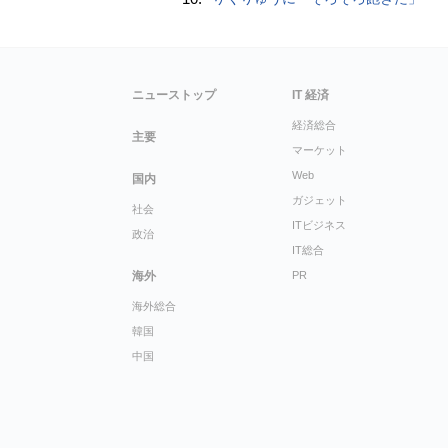
ニューストップ
IT 経済
経済総合
主要
マーケット
Web
国内
ガジェット
社会
ITビジネス
政治
IT総合
海外
PR
海外総合
韓国
中国