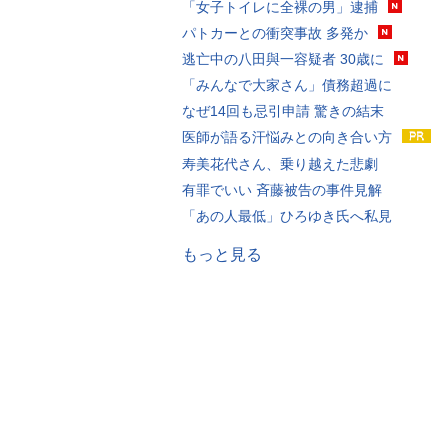
「女子トイレに全裸の男」逮捕
パトカーとの衝突事故 多発か
逃亡中の八田與一容疑者 30歳に
「みんなで大家さん」債務超過に
なぜ14回も忌引申請 驚きの結末
医師が語る汗悩みとの向き合い方
寿美花代さん、乗り越えた悲劇
有罪でいい 斉藤被告の事件見解
「あの人最低」ひろゆき氏へ私見
もっと見る