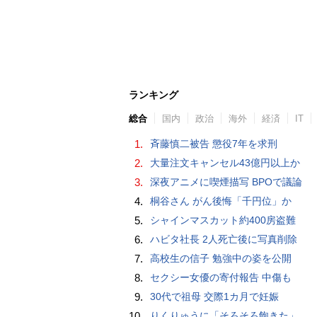
ランキング
総合
国内
政治
海外
経済
IT
1.
斉藤慎二被告 懲役7年を求刑
2.
大量注文キャンセル43億円以上か
3.
深夜アニメに喫煙描写 BPOで議論
4.
桐谷さん がん後悔「千円位」か
5.
シャインマスカット約400房盗難
6.
ハビタ社長 2人死亡後に写真削除
7.
高校生の信子 勉強中の姿を公開
8.
セクシー女優の寄付報告 中傷も
9.
30代で祖母 交際1カ月で妊娠
10.
りくりゅうに「そろそろ飽きた」