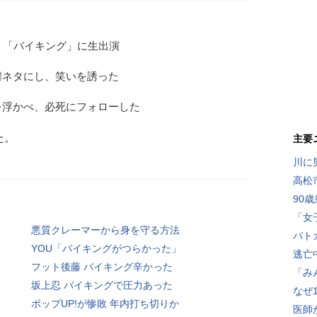
、「バイキング」に生出演
虐ネタにし、笑いを誘った
を浮かべ、必死にフォローした
た。
主要
川に
高松
90
「女
悪質クレーマーから身を守る方法
パト
YOU「バイキングがつらかった」
逃亡
フット後藤 バイキング辛かった
「み
坂上忍 バイキングで圧力あった
なぜ
ポップUP!が惨敗 年内打ち切りか
医師