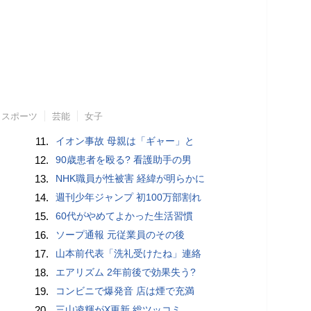
スポーツ
芸能
女子
11.
イオン事故 母親は「ギャー」と
12.
90歳患者を殴る? 看護助手の男
13.
NHK職員が性被害 経緯が明らかに
14.
週刊少年ジャンプ 初100万部割れ
15.
60代がやめてよかった生活習慣
16.
ソープ通報 元従業員のその後
17.
山本前代表「洗礼受けたね」連絡
18.
エアリズム 2年前後で効果失う?
19.
コンビニで爆発音 店は煙で充満
20.
三山凌輝がX更新 総ツッコミ