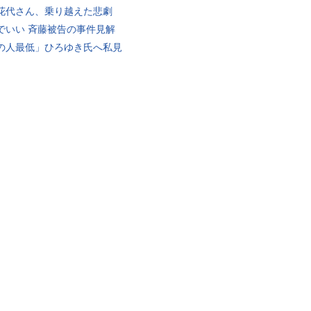
花代さん、乗り越えた悲劇
でいい 斉藤被告の事件見解
の人最低」ひろゆき氏へ私見