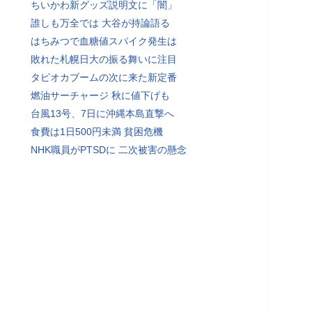
ちいかわ新グッズ説明文に「闇」
誰しも万全では 大谷が持論語る
はちみつで血糖値スパイク発生は
敗れた札幌日大の振る舞いに注目
タピオカブームの次に来た新定番
燃油サーチャージ 秋に値下げも
台風13号、7日に沖縄本島直撃へ
食費は1日500円未満 貧困危機
NHK職員がPTSDに 二次被害の懸念