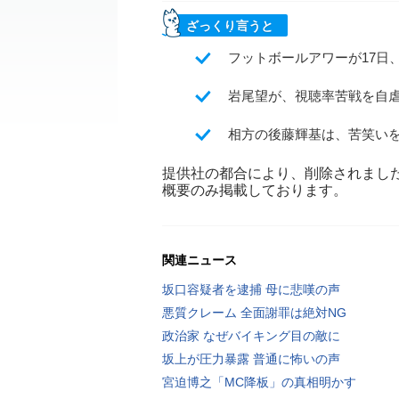
ざっくり言うと
フットボールアワーが17日
岩尾望が、視聴率苦戦を自
相方の後藤輝基は、苦笑い
提供社の都合により、削除されまし
概要のみ掲載しております。
関連ニュース
坂口容疑者を逮捕 母に悲嘆の声
悪質クレーム 全面謝罪は絶対NG
政治家 なぜバイキング目の敵に
坂上が圧力暴露 普通に怖いの声
宮迫博之「MC降板」の真相明かす