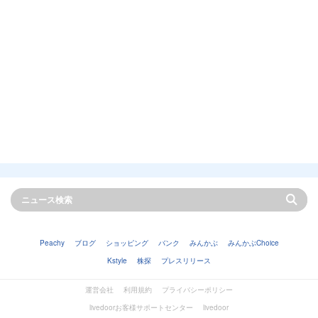
Peachy
ブログ
ショッピング
バンク
みんかぶ
みんかぶChoice
Kstyle
株探
プレスリリース
運営会社
利用規約
プライバシーポリシー
livedoorお客様サポートセンター
livedoor