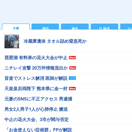
主要
国内
海外
IT 経済
ス
冷蔵庫遺体 タオル詰め窒息死か
琵琶湖 有料券の花火大会が中止
ニチレイ攻撃 20万件情報流出か
音楽でストレス解消 医師が解説
天皇皇后両陛下 熊本県に金一封
元妻のSNSに不正アクセス 男逮捕
男女2人男子1人が心肺停止 搬送
中止の花火大会、3市が関与否定
「お金使えない症候群」FPが解説