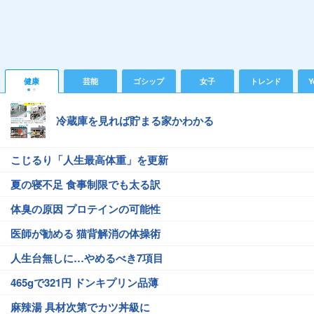
健康
芸能
ゴシップ
女子
トレンド
Y
冷蔵庫を見れば貯まる家かわかる
こじるり「人生最高体重」を更新
夏の寝不足 食事制限でも太る訳
体臭の原因 プロテインの可能性
医師が勧める 猫背解消の体操術
人生台無しに…やめるべき7項目
465gで321円 ドンキプリン品薄
麻辣湯 具材次第でカツ丼級に