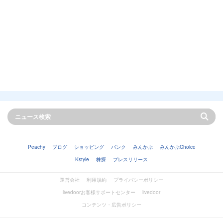
Peachy
ブログ
ショッピング
バンク
みんかぶ
みんかぶChoice
Kstyle
株探
プレスリリース
運営会社
利用規約
プライバシーポリシー
livedoorお客様サポートセンター
livedoor
コンテンツ・広告ポリシー