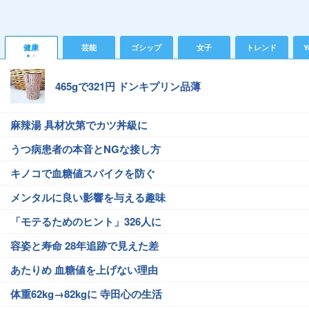
健康
芸能
ゴシップ
女子
トレンド
Y
465gで321円 ドンキプリン品薄
麻辣湯 具材次第でカツ丼級に
うつ病患者の本音とNGな接し方
キノコで血糖値スパイクを防ぐ
メンタルに良い影響を与える趣味
「モテるためのヒント」326人に
容姿と寿命 28年追跡で見えた差
あたりめ 血糖値を上げない理由
体重62kg→82kgに 寺田心の生活