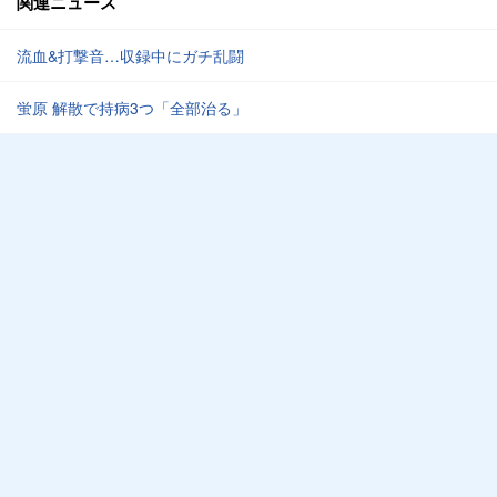
関連ニュース
流血&打撃音…収録中にガチ乱闘
蛍原 解散で持病3つ「全部治る」