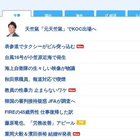
主要
国内
海外
IT 経済
ス
天竺鼠「元天竺鼠」でKOC出場へ
表参道でタクシーがビル突っ込む
台風16号が小笠原近海で発生
海上自衛隊の生々しい映像が物議
秋田県職員、報道対応で喫煙
教員の性暴力 止まらないワケ
韓国の審判接待疑惑 JFAが調査へ
FIREの45歳男性 仕事復帰した訳
藤原竜也、「労務改善」アピール
重岡大毅＆濱田崇裕 結婚W発表