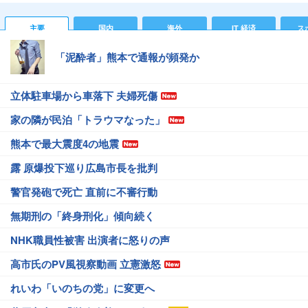
主要
国内
海外
IT 経済
ス
「泥酔者」熊本で通報が頻発か
立体駐車場から車落下 夫婦死傷
家の隣が民泊「トラウマなった」
熊本で最大震度4の地震
露 原爆投下巡り広島市長を批判
警官発砲で死亡 直前に不審行動
無期刑の「終身刑化」傾向続く
NHK職員性被害 出演者に怒りの声
高市氏のPV風視察動画 立憲激怒
れいわ「いのちの党」に変更へ