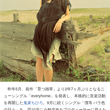
昨年5月、前作「育つ雑草」より2年7ヶ月ぶりとなるニ
ューシングル「everyhome」を発表し、本格的に音楽活動
を再開した
鬼束ちひろ
。9月に続くシングル「僕等 バラ色
の日々」を、翌10月に小林武史をプロデューサーに迎えた