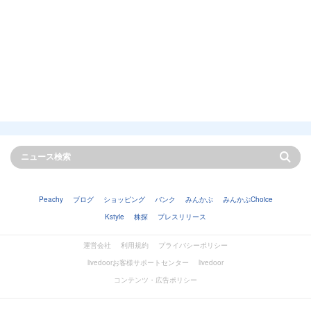
Peachy
ブログ
ショッピング
バンク
みんかぶ
みんかぶChoice
Kstyle
株探
プレスリリース
運営会社
利用規約
プライバシーポリシー
livedoorお客様サポートセンター
livedoor
コンテンツ・広告ポリシー