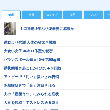
健康
芸能
ゴシップ
女子
トレンド
Y
山口達也 8年ぶり楽器姿に感涙か
運動より代謝 人体の省エネ戦略
大食い女子 46キロ体型の秘密
バランスボール毎日10分で20kg減
躁状態引き起こしかねないNG行動
アトピーで「汚い」扱いされ苦悩
認知症研究で「音」注目される
夫の「産後うつ」にみられる症状
大豆を摂取してストレス過食防止