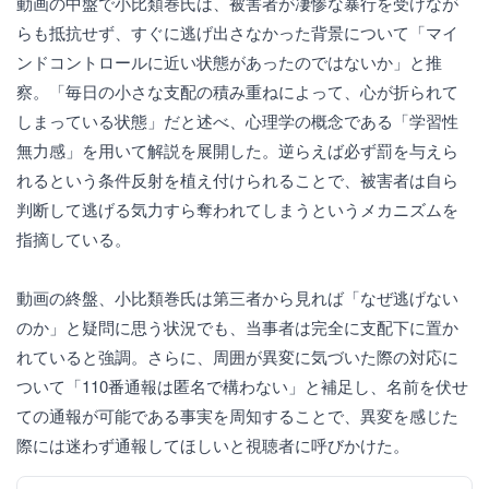
動画の中盤で小比類巻氏は、被害者が凄惨な暴行を受けなが
らも抵抗せず、すぐに逃げ出さなかった背景について「マイ
ンドコントロールに近い状態があったのではないか」と推
察。「毎日の小さな支配の積み重ねによって、心が折られて
しまっている状態」だと述べ、心理学の概念である「学習性
無力感」を用いて解説を展開した。逆らえば必ず罰を与えら
れるという条件反射を植え付けられることで、被害者は自ら
判断して逃げる気力すら奪われてしまうというメカニズムを
指摘している。
動画の終盤、小比類巻氏は第三者から見れば「なぜ逃げない
のか」と疑問に思う状況でも、当事者は完全に支配下に置か
れていると強調。さらに、周囲が異変に気づいた際の対応に
ついて「110番通報は匿名で構わない」と補足し、名前を伏せ
ての通報が可能である事実を周知することで、異変を感じた
際には迷わず通報してほしいと視聴者に呼びかけた。