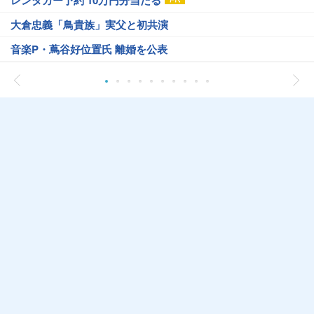
レンタカー予約 10万円分当たる
大倉忠義「鳥貴族」実父と初共演
音楽P・蔦谷好位置氏 離婚を公表