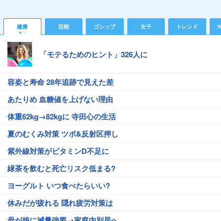
健康
芸能
ゴシップ
女子
トレンド
Y
「モテるためのヒント」326人に
容姿と寿命 28年追跡で見えた差
あたりめ 血糖値を上げない理由
体重62kg→82kgに 寺田心の生活
夏のむくみ対策 ツボ&反射区押し
紫外線対策がビタミンD不足に
緑茶を飲むと死亡リスク低まる?
ヨーグルト いつ食べたらいい?
休みだが疲れる 隠れ疲労対策は
母が娘に減量強要→家庭内別居へ