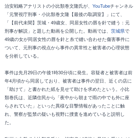
治安戦略アナリストの小比類巻文隆氏が、
YouTube
チャンネル
「元警視庁刑事・小比類巻文隆【最後の取調室】」にて、
「【前代未聞】茨城・49歳女、同居女性の唇を針で縫う：元
刑事が解説」と題した動画を公開した。動画では、
茨城県
で
49歳の女が同居女性の唇を針と糸で縫い合わせた傷害事件に
ついて、元刑事の視点から事件の異常性と被害者の心理状態
を分析している。
事件は先月29日の午後1時30分頃に発生。容疑者と被害者は前
年4月頃から同居しており、被害者は事件の翌日、近くの店に
「助けて」と書かれた紙を見せて助けを求めたという。小比
類巻氏は、近隣住民から「夜中から朝まで雨の中でも外に座
らされていた」といった異様な目撃情報があったことに触
れ、警察が監禁の疑いも視野に捜査を進めていると説明し
た。