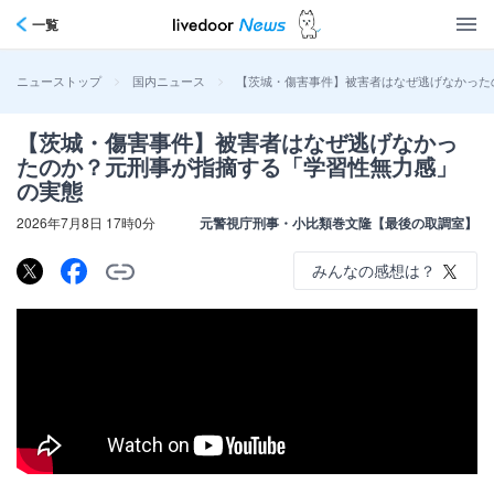
一覧
>
>
【茨城・傷害事件】被害者はなぜ逃げなかった
ニューストップ
国内ニュース
【茨城・傷害事件】被害者はなぜ逃げなかっ
たのか？元刑事が指摘する「学習性無力感」
の実態
2026年7月8日 17時0分
元警視庁刑事・小比類巻文隆【最後の取調室】
みんなの感想は？