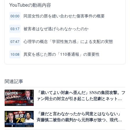
YouTubeの動画内容
同居女性の唇を縫い合わせた傷害事件の概要
00:00
被害者はなぜ逃げられなかったのか
03:17
心理学の概念「学習性無力感」による支配の実態
07:47
異変を感じた際の「110番通報」の重要性
10:08
関連記事
「裁いてよい対象へ歪んだ」SNSの集団攻撃。フ
ァン同士の対立が引き起こした悲劇とネットい
じめの現実
「嫌だと言わなかったから同意とはならない」
斉藤慎二被告の裁判から元刑事が放つ、現代社
会が抱える認識のズレ