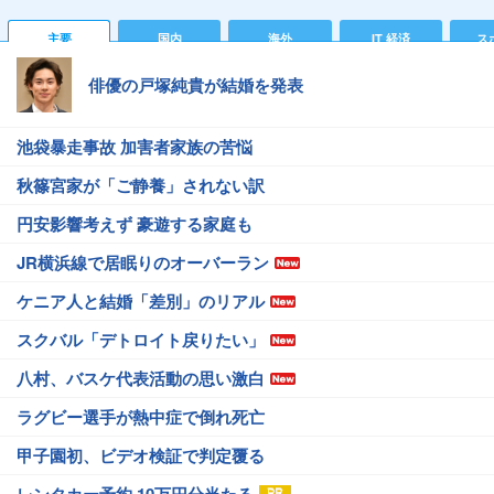
主要
国内
海外
IT 経済
ス
俳優の戸塚純貴が結婚を発表
池袋暴走事故 加害者家族の苦悩
秋篠宮家が「ご静養」されない訳
円安影響考えず 豪遊する家庭も
JR横浜線で居眠りのオーバーラン
ケニア人と結婚「差別」のリアル
スクバル「デトロイト戻りたい」
八村、バスケ代表活動の思い激白
ラグビー選手が熱中症で倒れ死亡
甲子園初、ビデオ検証で判定覆る