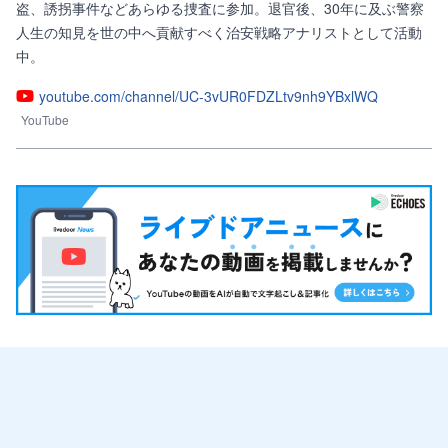
盗、誘拐事件などあらゆる捜査に参加。退官後、30年に及ぶ警察
人生の知見を世の中へ貢献すべく治安戦略アナリストとして活動
中。
youtube.com/channel/UC-3vUR0FDZLtv9nh9YBxlWQ
YouTube