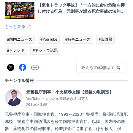
【東名トラック事故】「一方的に命の危険を押
し付ける行為」元刑事が語る死亡事故の法的責
任と「ながら運転」の恐怖
もっと見る
#国内ニュース
#YouTube
#時事ニュース
#茨城県
#トレンド
#ネットで話題
みんなの感想は？
チャンネル情報
元警視庁刑事・小比類巻文隆【最後の取調室】
YouTube チャンネル登録者数 3.14万人
294 本の動画
元警視庁刑事・国際捜査官。1993～2023年警視庁。爆弾処理班配
属後、警視庁中国語通訳を経て国際捜査官に。以降、国内外の銃
器・薬物犯罪の情報収集、秘匿捜査に従事する。ほか殺人、強