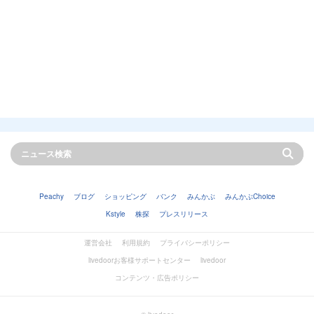
Peachy
ブログ
ショッピング
バンク
みんかぶ
みんかぶChoice
Kstyle
株探
プレスリリース
運営会社
利用規約
プライバシーポリシー
livedoorお客様サポートセンター
livedoor
コンテンツ・広告ポリシー