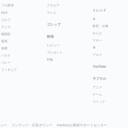
プロ野球
グラビア
トレンド
MLB
テレビ
本
ゴルフ
ゴシップ
教育・仕事
テニス
からだ
格闘技
映画
マネー
競馬
レビュー
車
相撲
プレゼント
グルメ
バスケ
特集
バレー
YouTube
フィギュア
サブカル
アニメ
ゲーム
コミック
リシー
コンテンツ・広告ポリシー
livedoorお客様サポートセンター