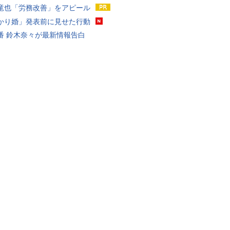
竜也「労務改善」をアピール
かり婚」発表前に見せた行動
番 鈴木奈々が最新情報告白