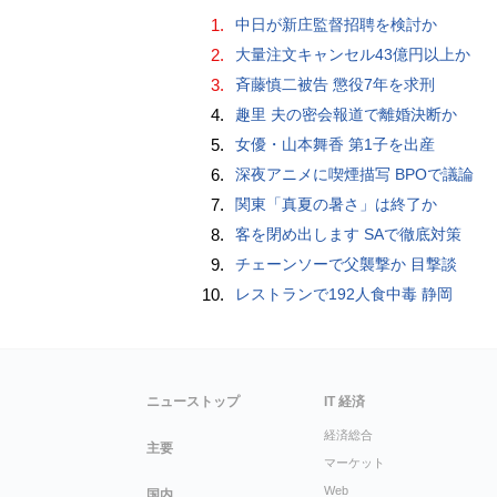
1.
中日が新庄監督招聘を検討か
2.
大量注文キャンセル43億円以上か
3.
斉藤慎二被告 懲役7年を求刑
4.
趣里 夫の密会報道で離婚決断か
5.
女優・山本舞香 第1子を出産
6.
深夜アニメに喫煙描写 BPOで議論
7.
関東「真夏の暑さ」は終了か
8.
客を閉め出します SAで徹底対策
9.
チェーンソーで父襲撃か 目撃談
10.
レストランで192人食中毒 静岡
ニューストップ
IT 経済
経済総合
主要
マーケット
Web
国内