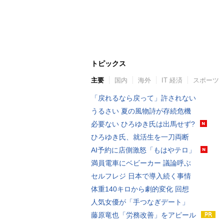
トピックス
主要
国内
海外
IT 経済
スポーツ
「戻れるなら戻って」許されない
うるさい 夏の風物詩が存続危機
必要ない ひろゆき氏は出馬せず?
ひろゆき氏、就活生を一刀両断
AI予約に店側激怒「もはやテロ」
満員電車にベビーカー 議論呼ぶ
セルフレジ 日本で導入続く事情
体重140キロから劇的変化 回想
人気女優が「手つなぎデート」
藤原竜也「労務改善」をアピール