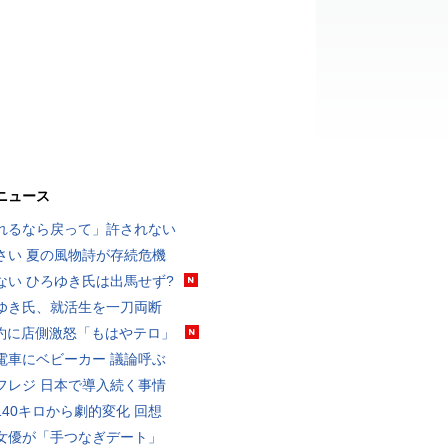
ニュース
れるなら戻って」許されない
さい 夏の風物詩が存続危機
ない ひろゆき氏は出馬せず?
ゆき氏、就活生を一刀両断
予約に店側激怒「もはやテロ」
電車にベビーカー 議論呼ぶ
フレジ 日本で導入続く事情
140キロから劇的変化 回想
女優が「手つなぎデート」