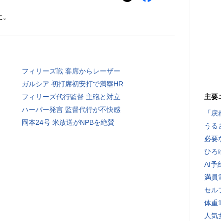
た。
フィリーズ戦 客席からレーザー
ガルシア 初打席初安打で満塁HR
フィリーズ代行監督 主砲と対立
主要
ハーパー発言 監督代行が不快感
「戻
岡本24号 米放送がNPBを絶賛
うる
必要
ひろ
AI
満員
セル
体重
人気