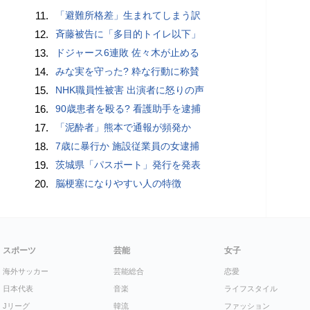
11.
「避難所格差」生まれてしまう訳
12.
斉藤被告に「多目的トイレ以下」
13.
ドジャース6連敗 佐々木が止める
14.
みな実を守った? 粋な行動に称賛
15.
NHK職員性被害 出演者に怒りの声
16.
90歳患者を殴る? 看護助手を逮捕
17.
「泥酔者」熊本で通報が頻発か
18.
7歳に暴行か 施設従業員の女逮捕
19.
茨城県「パスポート」発行を発表
20.
脳梗塞になりやすい人の特徴
スポーツ
芸能
女子
海外サッカー
芸能総合
恋愛
日本代表
音楽
ライフスタイル
Jリーグ
韓流
ファッション