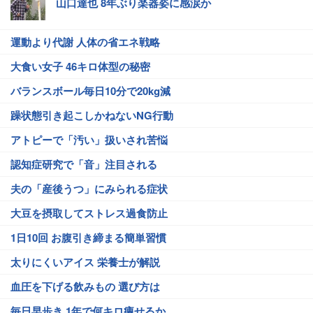
山口達也 8年ぶり楽器姿に感涙か
運動より代謝 人体の省エネ戦略
大食い女子 46キロ体型の秘密
バランスボール毎日10分で20kg減
躁状態引き起こしかねないNG行動
アトピーで「汚い」扱いされ苦悩
認知症研究で「音」注目される
夫の「産後うつ」にみられる症状
大豆を摂取してストレス過食防止
1日10回 お腹引き締まる簡単習慣
太りにくいアイス 栄養士が解説
血圧を下げる飲みもの 選び方は
毎日早歩き 1年で何キロ痩せるか