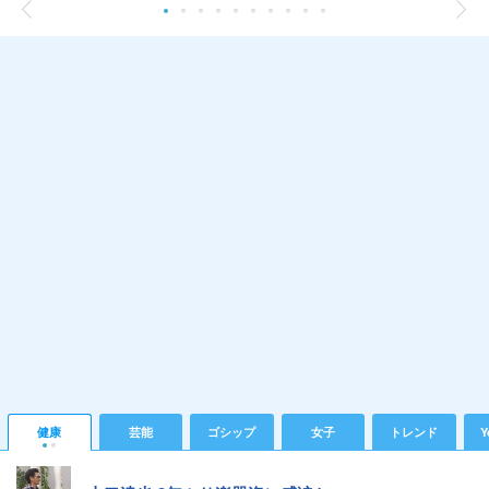
健康
芸能
ゴシップ
女子
トレンド
Y