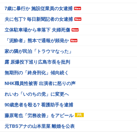
7歳に暴行か 施設従業員の女逮捕
夫に包丁? 毎日新聞記者の女逮捕
立体駐車場から車落下 夫婦死傷
「泥酔者」熊本で通報が頻発か
家の隣が民泊「トラウマなった」
露 原爆投下巡り広島市長を批判
無期刑の「終身刑化」傾向続く
NHK職員性被害 出演者に怒りの声
れいわ「いのちの党」に変更へ
90歳患者を殴る? 看護助手を逮捕
藤原竜也「労務改善」をアピール
元TBSアナの山本里菜 離婚を公表