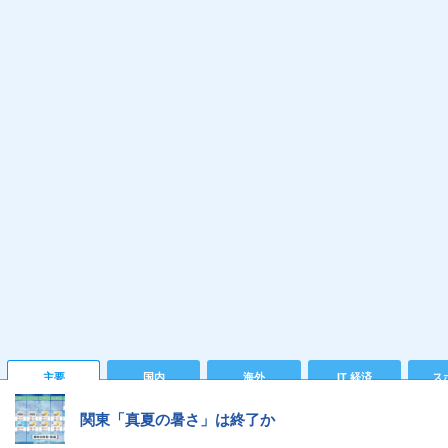
主要
国内
海外
IT 経済
ス
関東「真夏の暑さ」は終了か