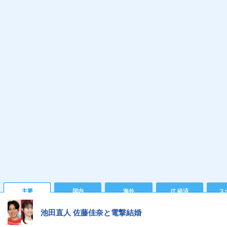
主要
国内
海外
IT 経済
ス
池田直人 佐藤佳奈と電撃結婚