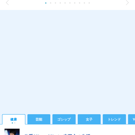
健康
芸能
ゴシップ
女子
トレンド
Y