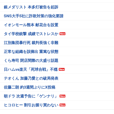
銀メダリスト 本多灯被告を起訴
SNS大手5社に詐欺対策の強化要請
イオンモール熊本 献花台を設置
タイ学校銃撃 成績でストレスか
江別集団暴行死 裁判長強く非難
正常な組織を誤摘出 重篤な状態
くら寿司 閉店間際の大盛り話題
日ハムvs楽天「死球合戦」不穏
テオくん 加藤乃愛との破局発表
佐藤二朗 約3週間ぶりにX投稿
朝ドラ 次週予告に「ゲンナリ」
ヒコロヒー 割引お握り買わない