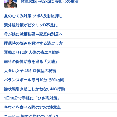
体重62kg→82kgに 寺田心の生活
夏のむくみ対策 ツボ&反射区押し
紫外線対策がビタミンD不足に
母が娘に減量強要→家庭内別居へ
睡眠時の悩みを解消する過ごし方
運動より代謝 人体の省エネ戦略
歯科の保健治療を巡る「大嘘」
大食い女子 46キロ体型の秘密
バランスボール毎日10分で20kg減
躁状態引き起こしかねないNG行動
1日10分で手軽に「ひざ痛対策」
キウイを食べる際の3つの注意点
コーヒー 朝すぐ飲むのはダメ?