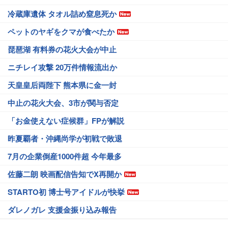
冷蔵庫遺体 タオル詰め窒息死か
ペットのヤギをクマが食べたか
琵琶湖 有料券の花火大会が中止
ニチレイ攻撃 20万件情報流出か
天皇皇后両陛下 熊本県に金一封
中止の花火大会、3市が関与否定
「お金使えない症候群」FPが解説
昨夏覇者・沖縄尚学が初戦で敗退
7月の企業倒産1000件超 今年最多
佐藤二朗 映画配信告知でX再開か
STARTO初 博士号アイドルが快挙
ダレノガレ 支援金振り込み報告