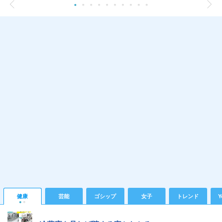
健康
芸能
ゴシップ
女子
トレンド
Y