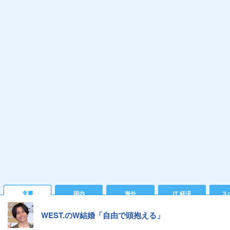
主要
国内
海外
IT 経済
ス
WEST.のW結婚「自由で頭抱える」