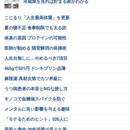
冷蔵庫を見れば貯まる家かわかる
こじるり「人生最高体重」を更新
夏の寝不足 食事制限でも太る訳
体臭の原因 プロテインの可能性
医師が勧める 猫背解消の体操術
人生台無しに…やめるべき7項目
465gで321円 ドンキプリン品薄
麻辣湯 具材次第でカツ丼級に
うつ病患者の本音とNGな接し方
キノコで血糖値スパイクを防ぐ
メンタルに良い影響を与える趣味
「モテるためのヒント」326人に
容姿と寿命 28年追跡で見えた差