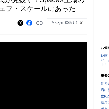
ェフ・スケールにあった
みんなの感想は？
お知
映画
い。
ト！
主要
動き
店に
世紀
態度
ポケ