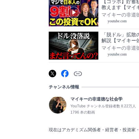
【コラボ】貯蓄
教えます【マイ
マイキーの非道
youtube.com
「脱ドル」拡散
解説【マイキー
マイキーの非道
youtube.com
チャンネル情報
マイキーの非道徳な社会学
YouTube チャンネル登録者数 8.22万人
1796 本の動画
現在はアカデミズム関係者・経営者・投資家・学生が参加