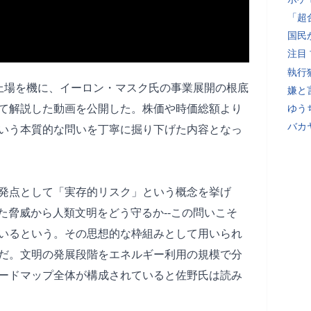
「超
国民
注目
執行
の上場を機に、イーロン・マスク氏の事業展開の根底
嫌と
て解説した動画を公開した。株価や時価総額より
ゆう
バカ
いう本質的な問いを丁寧に掘り下げた内容となっ
発点として「実存的リスク」という概念を挙げ
た脅威から人類文明をどう守るか--この問いこそ
いるという。その思想的な枠組みとして用いられ
だ。文明の発展段階をエネルギー利用の規模で分
ードマップ全体が構成されていると佐野氏は読み