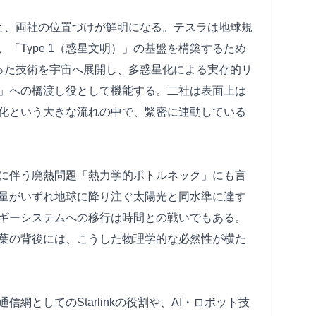
すと、両社の位置づけが鮮明になる。テスラは地球規
「Type 1（惑星文明）」の基盤を構築するため
培った技術を宇宙へ展開し、多惑星化による実存的リ
明）」への橋渡し役として機能する。二社は表面上は
化という大きな流れの中で、緊密に連動している
に伴う廃熱問題「熱力学的ボトルネック」にも言
量がいずれ地球に降り注ぐ太陽光と同水準に達す
ギーシステムへの移行は時間との戦いでもある。
葉の背後には、こうした物理学的な必然性が横た
網としてのStarlinkの役割や、AI・ロボット技