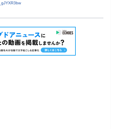
0_gJYXR3bw