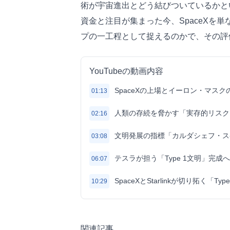
術が宇宙進出とどう結びついているかと
資金と注目が集まった今、SpaceXを
プの一工程として捉えるのかで、その評
YouTubeの動画内容
SpaceXの上場とイーロン・マスク
01:13
人類の存続を脅かす「実存的リスク
02:16
文明発展の指標「カルダシェフ・ス
03:08
テスラが担う「Type 1文明」完成
06:07
SpaceXとStarlinkが切り拓く「T
10:29
関連記事