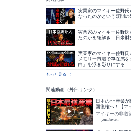
実業家のマイキー佐野氏
なったのかという疑問の
実業家のマイキー佐野氏
たのかを紐解き、日米財
実業家のマイキー佐野氏
メモリー市場で存在感を
白」を浮き彫りにする
もっと見る
関連動画（外部リンク）
日本の○○産業
国復権へ！【マ
マイキーの非道
youtube.com