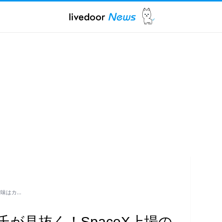
意味はカ…
が見抜く！SpaceX上場の