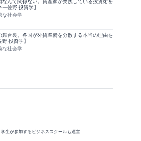
額なんて関係ない。資産家が実践している投資術を
キー佐野 投資学】
徳な社会学
の舞台裏。各国が外貨準備を分散する本当の理由を
佐野 投資学】
徳な社会学
するビジネススクールも運営                