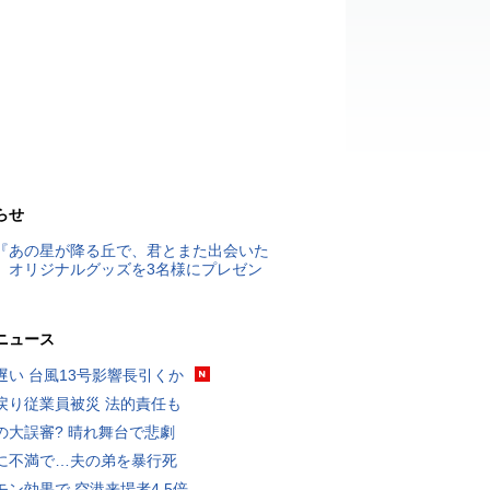
らせ
『あの星が降る丘で、君とまた出会いた
』オリジナルグッズを3名様にプレゼン
ニュース
遅い 台風13号影響長引くか
戻り従業員被災 法的責任も
の大誤審? 晴れ舞台で悲劇
に不満で…夫の弟を暴行死
モン効果で 空港来場者4.5倍