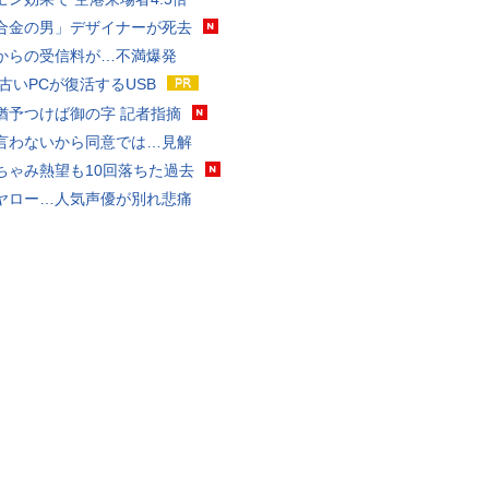
合金の男」デザイナーが死去
からの受信料が…不満爆発
 古いPCが復活するUSB
猶予つけば御の字 記者指摘
言わないから同意では…見解
ちゃみ熱望も10回落ちた過去
ヤロー…人気声優が別れ悲痛