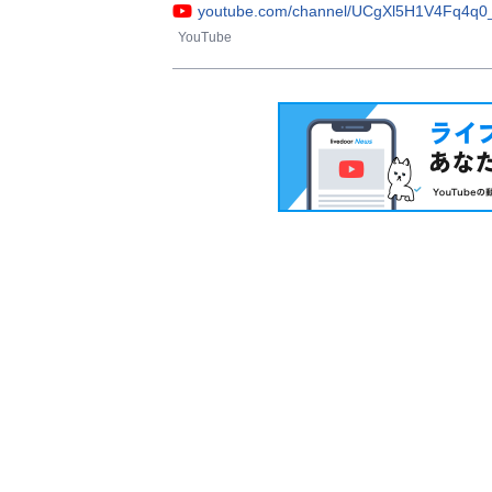
youtube.com/channel/UCgXl5H1V4Fq4q
YouTube