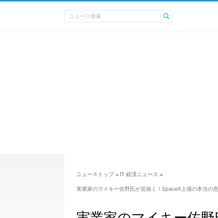
ニューストップ
IT 経済ニュース
>
>
実業家のマイキー佐野氏が見抜く！SpaceX上場の本当の
実業家のマイキー佐野氏