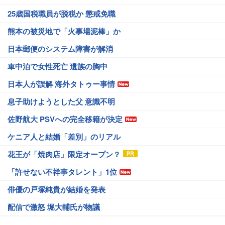
25歳国税職員が脱税か 懲戒免職
熊本の被災地で「火事場泥棒」か
日本郵便のシステム障害が解消
車中泊で女性死亡 遺族の胸中
日本人が誤解 海外タトゥー事情
息子助けようとした父 意識不明
佐野航大 PSVへの完全移籍が決定
ケニア人と結婚「差別」のリアル
花王が「焼肉店」限定オープン？
「許せない不祥事タレント」1位
俳優の戸塚純貴が結婚を発表
配信で激怒 堀大輔氏が物議