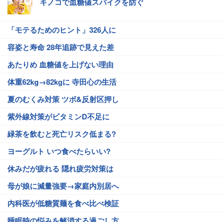
キノコで血糖値スパイクを防ぐ
「モテるためのヒント」326人に
容姿と寿命 28年追跡で見えた差
あたりめ 血糖値を上げない理由
体重62kg→82kgに 寺田心の生活
夏のむくみ対策 ツボ&反射区押し
紫外線対策がビタミンD不足に
緑茶を飲むと死亡リスク低まる?
ヨーグルト いつ食べたらいい?
休みだが疲れる 隠れ疲労対策は
母が娘に減量強要→家庭内別居へ
内科医が低糖質麺を食べ比べ検証
睡眠時の悩みを解消する過ごし方