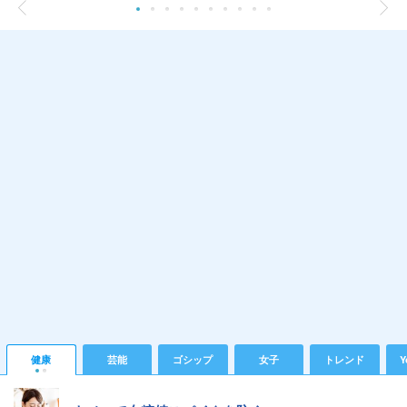
健康
芸能
ゴシップ
女子
トレンド
Y