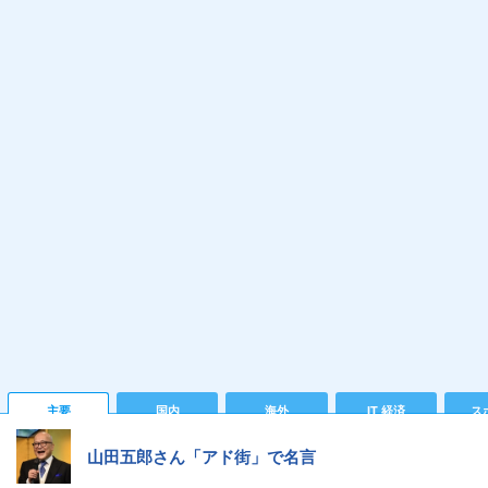
主要
国内
海外
IT 経済
ス
山田五郎さん「アド街」で名言