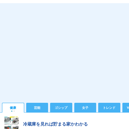
健康
芸能
ゴシップ
女子
トレンド
Y
冷蔵庫を見れば貯まる家かわかる