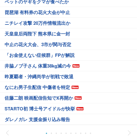
ペットのヤギをクマが食べたか
琵琶湖 有料券の花火大会が中止
ニチレイ攻撃 20万件情報流出か
天皇皇后両陛下 熊本県に金一封
中止の花火大会、3市が関与否定
「お金使えない症候群」FPが解説
井脇ノブ子さん 体重38kg減の今
昨夏覇者・沖縄尚学が初戦で敗退
なにわ男子生配信 中傷者を特定
佐藤二朗 映画配信告知でX再開か
STARTO初 博士号アイドルが快挙
ダレノガレ 支援金振り込み報告