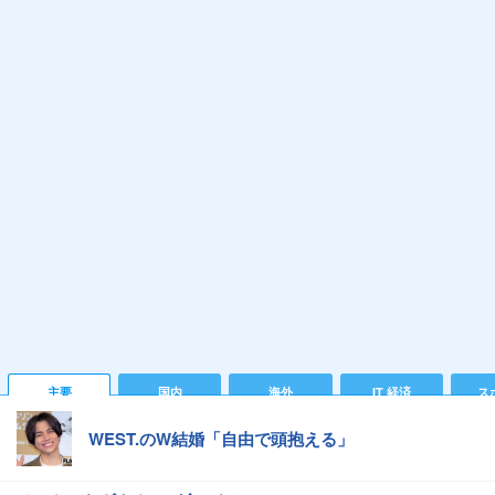
主要
国内
海外
IT 経済
ス
WEST.のW結婚「自由で頭抱える」