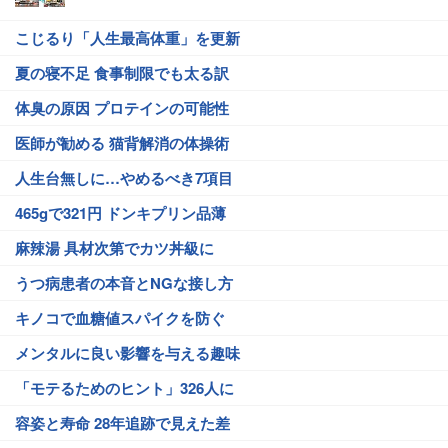
こじるり「人生最高体重」を更新
夏の寝不足 食事制限でも太る訳
体臭の原因 プロテインの可能性
医師が勧める 猫背解消の体操術
人生台無しに…やめるべき7項目
465gで321円 ドンキプリン品薄
麻辣湯 具材次第でカツ丼級に
うつ病患者の本音とNGな接し方
キノコで血糖値スパイクを防ぐ
メンタルに良い影響を与える趣味
「モテるためのヒント」326人に
容姿と寿命 28年追跡で見えた差