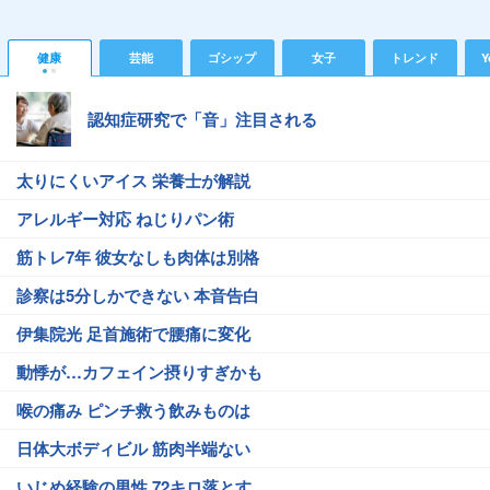
健康
芸能
ゴシップ
女子
トレンド
Y
認知症研究で「音」注目される
太りにくいアイス 栄養士が解説
アレルギー対応 ねじりパン術
筋トレ7年 彼女なしも肉体は別格
診察は5分しかできない 本音告白
伊集院光 足首施術で腰痛に変化
動悸が…カフェイン摂りすぎかも
喉の痛み ピンチ救う飲みものは
日体大ボディビル 筋肉半端ない
いじめ経験の男性 72キロ落とす