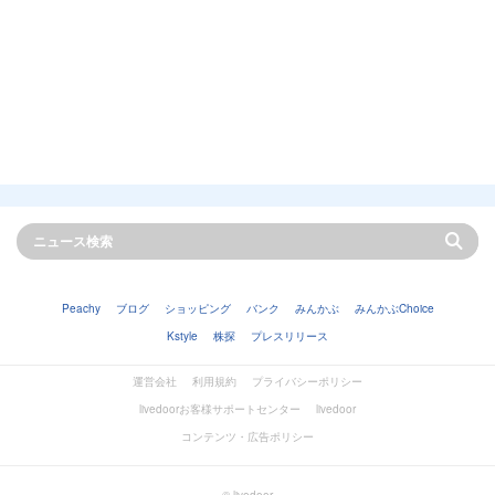
Peachy
ブログ
ショッピング
バンク
みんかぶ
みんかぶChoice
Kstyle
株探
プレスリリース
運営会社
利用規約
プライバシーポリシー
livedoorお客様サポートセンター
livedoor
コンテンツ・広告ポリシー