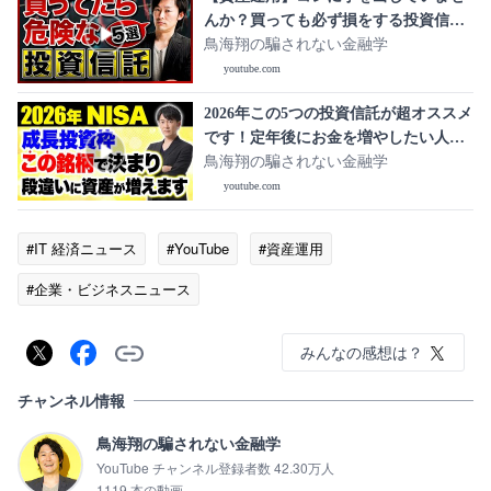
んか？買っても必ず損をする投資信託
を紹介します！
鳥海翔の騙されない金融学
youtube.com
2026年この5つの投資信託が超オススメ
です！定年後にお金を増やしたい人に
向けて投資先について解説します！
鳥海翔の騙されない金融学
youtube.com
#IT 経済ニュース
#YouTube
#資産運用
#企業・ビジネスニュース
みんなの感想は？
チャンネル情報
鳥海翔の騙されない金融学
YouTube チャンネル登録者数 42.30万人
1119 本の動画