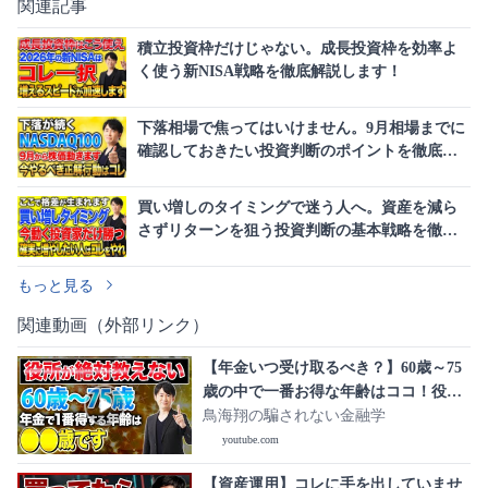
関連記事
積立投資枠だけじゃない。成長投資枠を効率よ
く使う新NISA戦略を徹底解説します！
下落相場で焦ってはいけません。9月相場までに
確認しておきたい投資判断のポイントを徹底解
説します！
買い増しのタイミングで迷う人へ。資産を減ら
さずリターンを狙う投資判断の基本戦略を徹底
解説します！
もっと見る
関連動画（外部リンク）
【年金いつ受け取るべき？】60歳～75
歳の中で一番お得な年齢はココ！役所
が教えない本当の話を紹介します！
鳥海翔の騙されない金融学
youtube.com
【資産運用】コレに手を出していませ