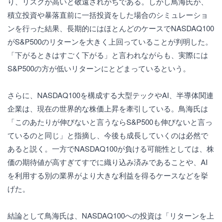
り、リスクが高いと敬遠されがちである。しかし鳥海氏が、
積立投資や暴落直前に一括投資をした場合のシミュレーショ
ンを行った結果、長期的にはほとんどのケースでNASDAQ100
がS&P500のリターンを大きく上回っていることが判明した。
「下がるときはすごく下がる」と言われながらも、実際には
S&P500の方が低いリターンにとどまっているという。
さらに、NASDAQ100を構成する大型テックやAI、半導体関連
企業は、現在の世界的な株価上昇を牽引している。鳥海氏は
「このあたりが伸びないと言うならS&P500も伸びないと言っ
ているのと同じ」と指摘し、今後も成長していくのは必然で
あると説く。一方でNASDAQ100が負ける可能性としては、株
価の期待値が高すぎてすでに織り込み済みであることや、AI
を利用する別の業界がより大きな利益を得るケースなどを挙
げた。
結論として鳥海氏は、NASDAQ100への投資は「リターンを上