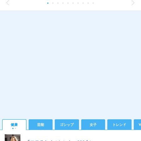
健康
芸能
ゴシップ
女子
トレンド
Y