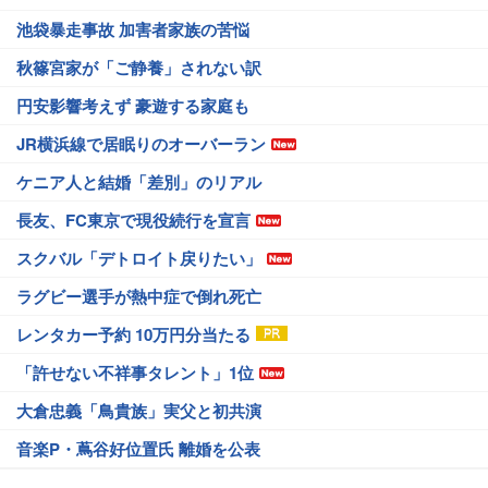
池袋暴走事故 加害者家族の苦悩
秋篠宮家が「ご静養」されない訳
円安影響考えず 豪遊する家庭も
JR横浜線で居眠りのオーバーラン
ケニア人と結婚「差別」のリアル
長友、FC東京で現役続行を宣言
スクバル「デトロイト戻りたい」
ラグビー選手が熱中症で倒れ死亡
レンタカー予約 10万円分当たる
「許せない不祥事タレント」1位
大倉忠義「鳥貴族」実父と初共演
音楽P・蔦谷好位置氏 離婚を公表