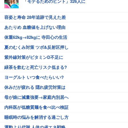
「モテるためのヒント」326人に
容姿と寿命 28年追跡で見えた差
あたりめ 血糖値を上げない理由
体重62kg→82kgに 寺田心の生活
夏のむくみ対策 ツボ&反射区押し
紫外線対策がビタミンD不足に
緑茶を飲むと死亡リスク低まる?
ヨーグルト いつ食べたらいい?
休みだが疲れる 隠れ疲労対策は
母が娘に減量強要→家庭内別居へ
内科医が低糖質麺を食べ比べ検証
睡眠時の悩みを解消する過ごし方
運動より代謝 人体の省エネ戦略