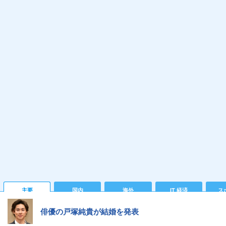
主要
国内
海外
IT 経済
ス
俳優の戸塚純貴が結婚を発表