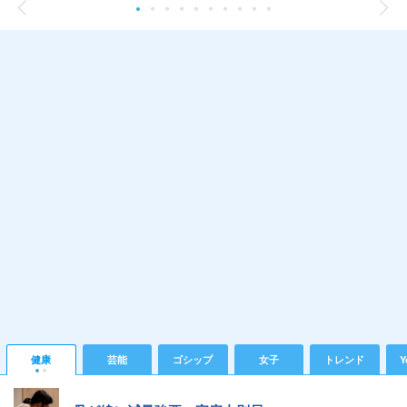
健康
芸能
ゴシップ
女子
トレンド
Y