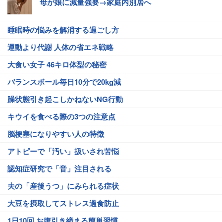
母が娘に減量強要→家庭内別居へ
睡眠時の悩みを解消する過ごし方
運動より代謝 人体の省エネ戦略
大食い女子 46キロ体型の秘密
バランスボール毎日10分で20kg減
躁状態引き起こしかねないNG行動
キウイを食べる際の3つの注意点
脳梗塞になりやすい人の特徴
アトピーで「汚い」扱いされ苦悩
認知症研究で「音」注目される
夫の「産後うつ」にみられる症状
大豆を摂取してストレス過食防止
1日10回 お腹引き締まる簡単習慣