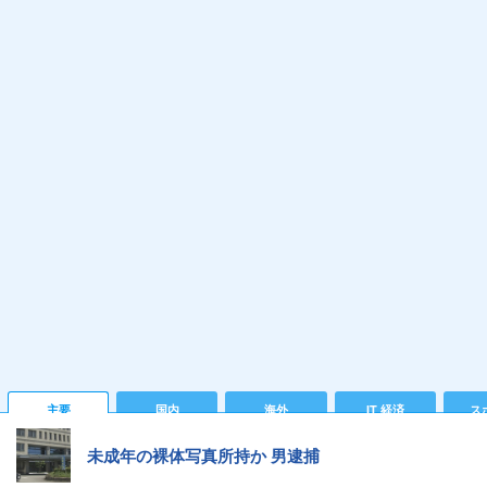
主要
国内
海外
IT 経済
ス
未成年の裸体写真所持か 男逮捕