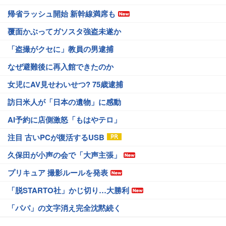
帰省ラッシュ開始 新幹線満席も
覆面かぶってガソスタ強盗未遂か
「盗撮がクセに」教員の男逮捕
なぜ避難後に再入館できたのか
女児にAV見せわいせつ? 75歳逮捕
訪日米人が「日本の遺物」に感動
AI予約に店側激怒「もはやテロ」
注目 古いPCが復活するUSB
久保田が小声の会で「大声主張」
プリキュア 撮影ルールを発表
「脱STARTO社」かじ切り…大勝利
「パパ」の文字消え完全沈黙続く