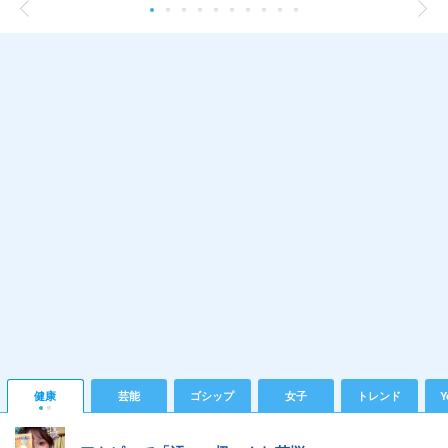
健康
芸能
ゴシップ
女子
トレンド
Y