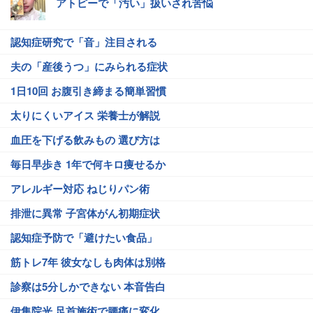
アトピーで「汚い」扱いされ苦悩
認知症研究で「音」注目される
夫の「産後うつ」にみられる症状
1日10回 お腹引き締まる簡単習慣
太りにくいアイス 栄養士が解説
血圧を下げる飲みもの 選び方は
毎日早歩き 1年で何キロ痩せるか
アレルギー対応 ねじりパン術
排泄に異常 子宮体がん初期症状
認知症予防で「避けたい食品」
筋トレ7年 彼女なしも肉体は別格
診察は5分しかできない 本音告白
伊集院光 足首施術で腰痛に変化