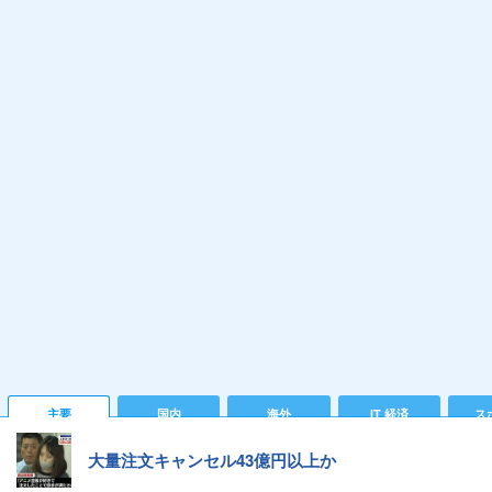
主要
国内
海外
IT 経済
ス
大量注文キャンセル43億円以上か