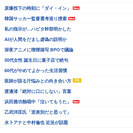
原爆投下の時刻に「ダイ・イン」
韓国サッカー監督選考巡り捜索
私の指示が…ハビタ幹部明かした
AIが人間をだまし虚偽の説明か
深夜アニメに喫煙描写 BPOで議論
50代女性 誕生日に菓子店で絶句
60代がやめてよかった生活習慣
医師が語る汗悩みとの向き合い方
渡邊渚「絶対に口にしない」言葉
浜田雅功熱唱中「泣いてもうた」
乙武洋匡氏「逆差別だと思って」
水卜アナと中村倫也 近況が話題