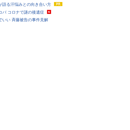
が語る汗悩みとの向き合い方
コバ コロナで謎の後遺症
でいい 斉藤被告の事件見解