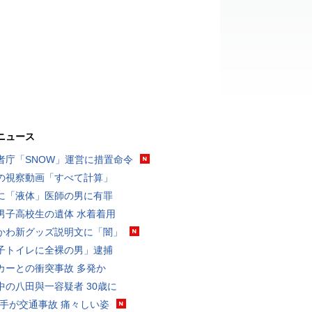
ニュース
者庁「SNOW」運営に措置命令
の視察動画「すべて計算」
に「液体」医師の男に有罪
男子高校生の遺体 水着着用
かわ新グッズ説明文に「闇」
子トイレに全裸の男」逮捕
カーとの衝突事故 多発か
中の八田與一容疑者 30歳に
選手が交通事故 痛々しい姿