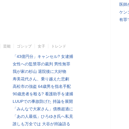
医師
ケン
有罪
芸能
ゴシップ
女子
トレンド
「43億円分」キャンセル? 女逮捕
女性への監禁罪の裁判 男性無罪
我が家の杉山 退院後に大好物
寿美花代さん、乗り越えた悲劇
高松市の強盗 64歳男を指名手配
90歳患者を殴る? 看護助手を逮捕
LUUPでの事故防げた 持論を展開
「みんなで大家さん」債務超過に
「あの人最低」ひろゆき氏へ私見
誰しも万全では 大谷が持論語る