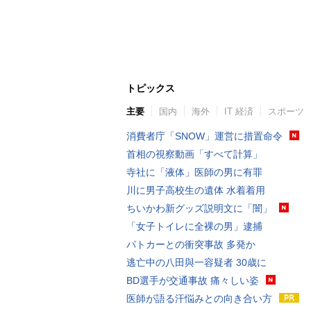
トピックス
主要
国内
海外
IT 経済
スポーツ
消費者庁「SNOW」運営に措置命令
首相の視察動画「すべて計算」
寺社に「液体」医師の男に有罪
川に男子高校生の遺体 水着着用
ちいかわ新グッズ説明文に「闇」
「女子トイレに全裸の男」逮捕
パトカーとの衝突事故 多発か
逃亡中の八田與一容疑者 30歳に
BD選手が交通事故 痛々しい姿
医師が語る汗悩みとの向き合い方