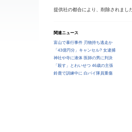
提供社の都合により、削除されまし
関連ニュース
富山で暴行事件 刃物持ち逃走か
「43億円分」キャンセル? 女逮捕
神社や寺に液体 医師の男に判決
「殺す」とわいせつ 46歳の主張
鈴鹿で訓練中に 白バイ隊員重傷