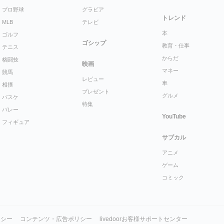
プロ野球
グラビア
トレンド
MLB
テレビ
本
ゴルフ
ゴシップ
教育・仕事
テニス
からだ
格闘技
映画
マネー
競馬
レビュー
車
相撲
プレゼント
グルメ
バスケ
特集
バレー
YouTube
フィギュア
サブカル
アニメ
ゲーム
コミック
リシー
コンテンツ・広告ポリシー
livedoorお客様サポートセンター