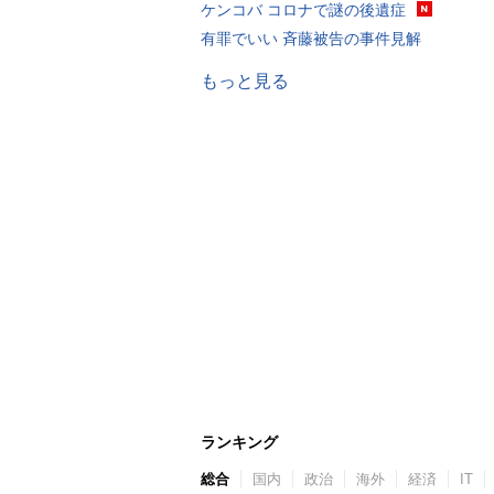
ケンコバ コロナで謎の後遺症
有罪でいい 斉藤被告の事件見解
もっと見る
ランキング
総合
国内
政治
海外
経済
IT