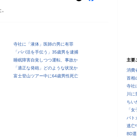
た。
寺社に「液体」医師の男に有罪
「パパ活を手伝う」35歳男を逮捕
睡眠障害自覚しつつ運転、事故か
主要
「適正な発砲」どのような状況か
消費
富士登山ツアー中に64歳男性死亡
首相
寺社
川に
ちい
「女
パト
逃亡
BD