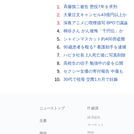
1.
斉藤慎二被告 懲役7年を求刑
2.
大量注文キャンセル43億円以上か
3.
深夜アニメに喫煙描写 BPOで議論
4.
桐谷さん がん後悔「千円位」か
5.
シャインマスカット約400房盗難
6.
90歳患者を殴る? 看護助手を逮捕
7.
ハビタ社長 2人死亡後に写真削除
8.
高校生の信子 勉強中の姿を公開
9.
セクシー女優の寄付報告 中傷も
10.
30代で祖母 交際1カ月で妊娠
ニューストップ
IT 経済
経済総合
主要
マーケット
Web
国内