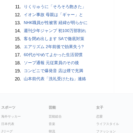
11.
りくりゅうに「そろそろ飽きた」
12.
イオン事故 母親は「ギャー」と
13.
NHK職員が性被害 経緯が明らかに
14.
週刊少年ジャンプ 初100万部割れ
15.
客を閉め出します SAで徹底対策
16.
エアリズム 2年前後で効果失う?
17.
60代がやめてよかった生活習慣
18.
ソープ通報 元従業員のその後
19.
コンビニで爆発音 店は煙で充満
20.
山本前代表「洗礼受けたね」連絡
スポーツ
芸能
女子
海外サッカー
芸能総合
恋愛
日本代表
音楽
ライフスタイル
Jリーグ
韓流
ファッション