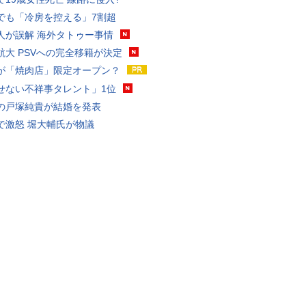
でも「冷房を控える」7割超
人が誤解 海外タトゥー事情
航大 PSVへの完全移籍が決定
が「焼肉店」限定オープン？
せない不祥事タレント」1位
の戸塚純貴が結婚を発表
で激怒 堀大輔氏が物議