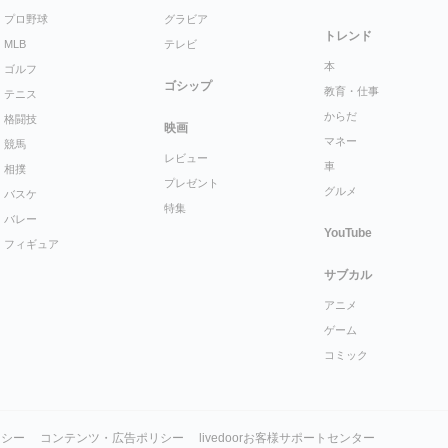
プロ野球
グラビア
トレンド
MLB
テレビ
本
ゴルフ
ゴシップ
教育・仕事
テニス
からだ
格闘技
映画
マネー
競馬
レビュー
車
相撲
プレゼント
グルメ
バスケ
特集
バレー
YouTube
フィギュア
サブカル
アニメ
ゲーム
コミック
リシー
コンテンツ・広告ポリシー
livedoorお客様サポートセンター