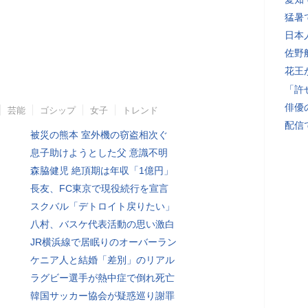
猛暑
日本
佐野
花王
「許
俳優
芸能
ゴシップ
女子
トレンド
配信
被災の熊本 室外機の窃盗相次ぐ
息子助けようとした父 意識不明
森脇健児 絶頂期は年収「1億円」
長友、FC東京で現役続行を宣言
スクバル「デトロイト戻りたい」
八村、バスケ代表活動の思い激白
JR横浜線で居眠りのオーバーラン
ケニア人と結婚「差別」のリアル
ラグビー選手が熱中症で倒れ死亡
韓国サッカー協会が疑惑巡り謝罪