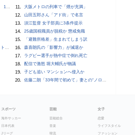
で誘い出し
11.
大阪メトロの列車で「煙が充満」
12.
山田五郎さん「アド街」で名言
13.
須江監督 女子部員に3条件提示
14.
25歳国税職員が脱税か 懲戒免職
15.
「避難所格差」生まれてしまう訳
岡山県警
16.
森喜朗氏の「影響力」が減退か
17.
ラグビー選手が熱中症で倒れ死亡
18.
配信で激怒 堀大輔氏が物議
19.
子ども追い マンションへ侵入か
20.
佐藤二朗「33年間で初めて」妻との“ノロケ砲”に反響続々「威力抜群」「奥様かっこいい」
スポーツ
芸能
女子
海外サッカー
芸能総合
恋愛
日本代表
音楽
ライフスタイル
Jリーグ
韓流
ファッション