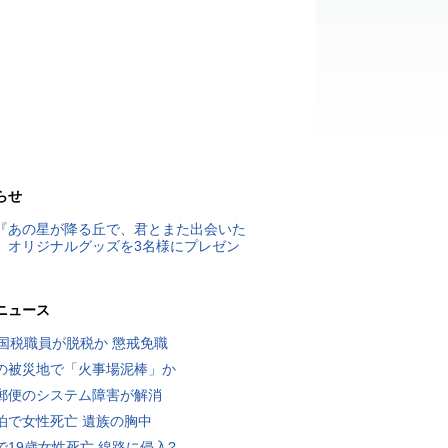
らせ
『あの星が降る丘で、君とまた出会いた
』オリジナルグッズを3名様にプレゼン
ニュース
歳国税職員が脱税か 懲戒免職
の被災地で「火事場泥棒」か
郵便のシステム障害が解消
泊で女性死亡 遺族の胸中
で19歳女性死亡 線路に侵入?