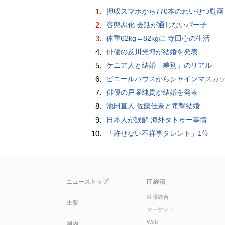
1.
押収スマホから770本のわいせつ動画 15歳少女に酒と薬飲ませ性的暴行か 54歳男を再逮捕 「薬もありますよ」とSNS
2.
容態悪化 会話が通じないパー子
3.
体重62kg→82kgに 寺田心の生活
4.
俳優の及川光博が結婚を発表
5.
ケニア人と結婚「差別」のリアル
6.
ビニールハウスからシャインマスカット約200房を盗んだ疑い ネットで販売か 無職の男（42）逮捕 
7.
俳優の戸塚純貴が結婚を発表
8.
池田直人 佐藤佳奈と電撃結婚
9.
日本人が誤解 海外タトゥー事情
10.
「許せない不祥事タレント」1位
ニューストップ
IT 経済
経済総合
主要
マーケット
Web
国内