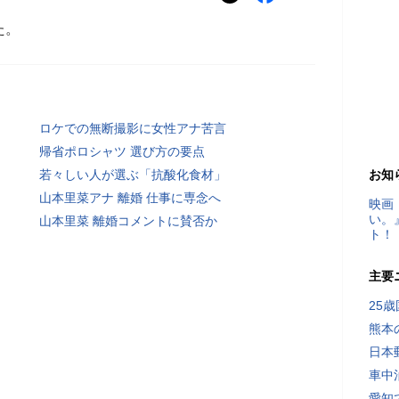
た。
ロケでの無断撮影に女性アナ苦言
帰省ポロシャツ 選び方の要点
若々しい人が選ぶ「抗酸化食材」
お知
山本里菜アナ 離婚 仕事に専念へ
映画
い。
山本里菜 離婚コメントに賛否か
ト！
主要
25
熊本
日本
車中
愛知