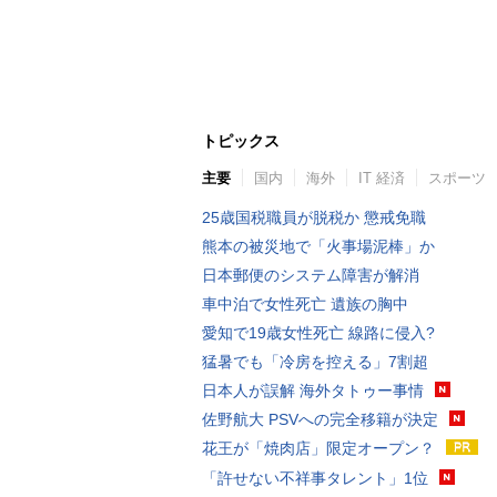
トピックス
主要
国内
海外
IT 経済
スポーツ
25歳国税職員が脱税か 懲戒免職
熊本の被災地で「火事場泥棒」か
日本郵便のシステム障害が解消
車中泊で女性死亡 遺族の胸中
愛知で19歳女性死亡 線路に侵入?
猛暑でも「冷房を控える」7割超
日本人が誤解 海外タトゥー事情
佐野航大 PSVへの完全移籍が決定
花王が「焼肉店」限定オープン？
「許せない不祥事タレント」1位