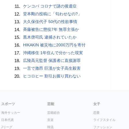
11.
ケンコバ コロナで謎の後遺症
12.
堂本剛の投稿に「匂わせなの?」
13.
大久保佳代子 50代の性欲事情
14.
斉藤被告に懲役7年 無罪主張か
15.
黒木啓司氏 逮捕されていたか
16.
HIKAKIN 被災地に2000万円を寄付
17.
沖縄移住 1年住んで分かった現実
18.
広陵高元監督 保護者に直接謝罪
19.
一言で激昂 巨漢が女子高生殺害
20.
ヒコロヒー 割引お握り買わない
スポーツ
芸能
女子
海外サッカー
芸能総合
恋愛
日本代表
音楽
ライフスタイル
Jリーグ
韓流
ファッション