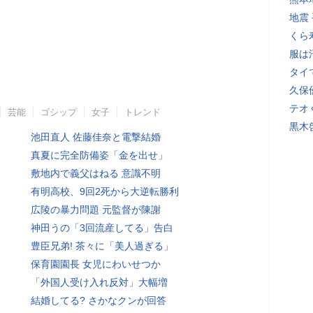
地震
くら
服は
タイ
久保
テオ
芸能
ゴシップ
女子
トレンド
黒木
池田直人 佐藤佳奈と電撃結婚
真夏に完全防備姿「金を出せ」
敷地内で義父はねる 意識不明
有明高校、9回2死から大逆転勝利
広陵の暴力問題 元監督が陳謝
神田うの「3回流産してる」告白
豊臣兄弟! 茶々に「美人過ぎる」
保育園園長 女児にわいせつか
「外国人受け入れ反対」大幅増
結婚してる? さかなクンが回答