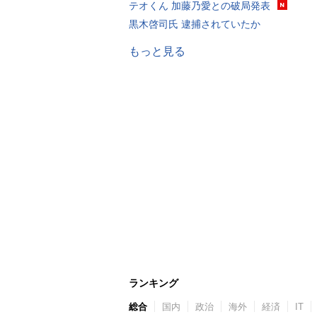
テオくん 加藤乃愛との破局発表
黒木啓司氏 逮捕されていたか
もっと見る
ランキング
総合
国内
政治
海外
経済
IT