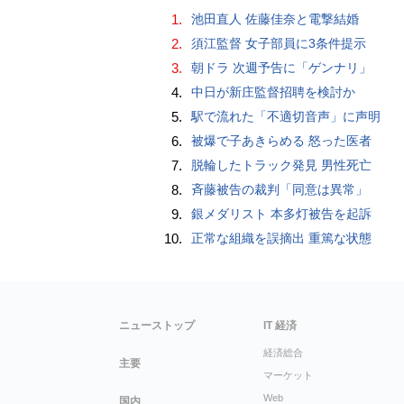
1.
池田直人 佐藤佳奈と電撃結婚
2.
須江監督 女子部員に3条件提示
3.
朝ドラ 次週予告に「ゲンナリ」
4.
中日が新庄監督招聘を検討か
5.
駅で流れた「不適切音声」に声明
6.
被爆で子あきらめる 怒った医者
7.
脱輪したトラック発見 男性死亡
8.
斉藤被告の裁判「同意は異常」
9.
銀メダリスト 本多灯被告を起訴
10.
正常な組織を誤摘出 重篤な状態
ニューストップ
IT 経済
経済総合
主要
マーケット
Web
国内