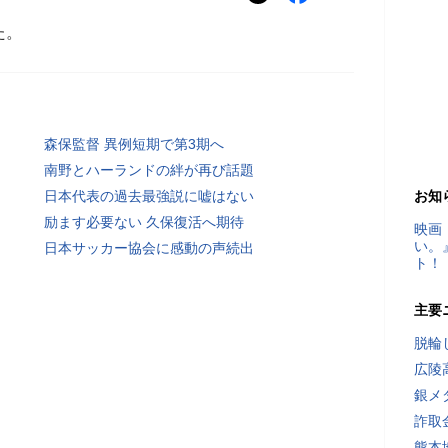
た。
森保監督 異例短期で第3期へ
南野とハーランドの絆が再び話題
日本代表の過去最強説に嘘はない
お知
励ます必要ない 久保復活へ期待
映画
い。
日本サッカー協会に感動の声続出
ト！
主要
脱輪
広陵
銀メ
詐取
熊本