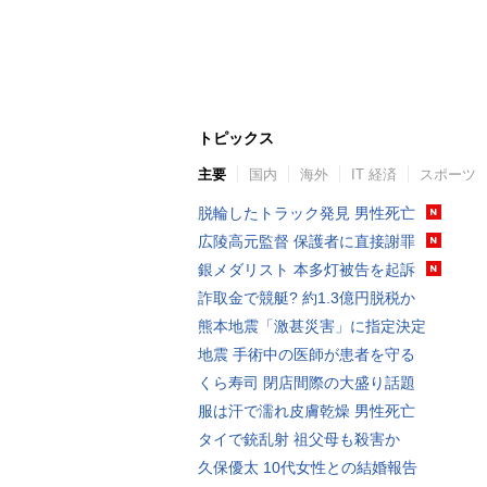
トピックス
主要
国内
海外
IT 経済
スポーツ
脱輪したトラック発見 男性死亡
広陵高元監督 保護者に直接謝罪
銀メダリスト 本多灯被告を起訴
詐取金で競艇? 約1.3億円脱税か
熊本地震「激甚災害」に指定決定
地震 手術中の医師が患者を守る
くら寿司 閉店間際の大盛り話題
服は汗で濡れ皮膚乾燥 男性死亡
タイで銃乱射 祖父母も殺害か
久保優太 10代女性との結婚報告