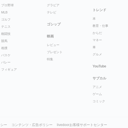
プロ野球
グラビア
トレンド
MLB
テレビ
本
ゴルフ
ゴシップ
教育・仕事
テニス
からだ
格闘技
映画
マネー
競馬
レビュー
車
相撲
プレゼント
グルメ
バスケ
特集
バレー
YouTube
フィギュア
サブカル
アニメ
ゲーム
コミック
リシー
コンテンツ・広告ポリシー
livedoorお客様サポートセンター