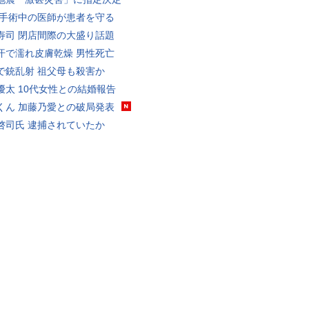
 手術中の医師が患者を守る
寿司 閉店間際の大盛り話題
汗で濡れ皮膚乾燥 男性死亡
で銃乱射 祖父母も殺害か
優太 10代女性との結婚報告
くん 加藤乃愛との破局発表
啓司氏 逮捕されていたか