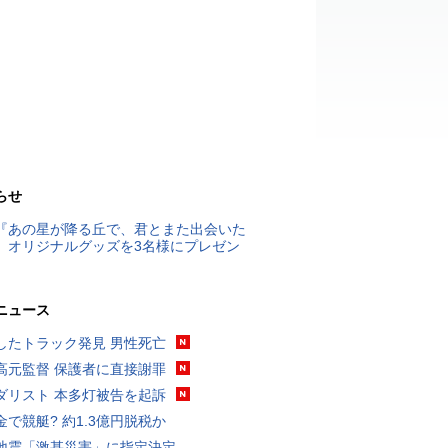
らせ
『あの星が降る丘で、君とまた出会いた
』オリジナルグッズを3名様にプレゼン
ニュース
したトラック発見 男性死亡
高元監督 保護者に直接謝罪
ダリスト 本多灯被告を起訴
金で競艇? 約1.3億円脱税か
地震「激甚災害」に指定決定