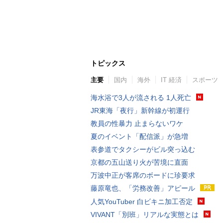
トピックス
主要
国内
海外
IT 経済
スポーツ
海水浴で3人が流される 1人死亡
JR東海「夜行」新幹線が初運行
教員の性暴力 止まらないワケ
夏のイベント「配信派」が急増
表参道でタクシーがビル突っ込む
京都の五山送り火が苦境に直面
万波中正が客席のボードに珍要求
藤原竜也、「労務改善」アピール
人気YouTuber 白ビキニ加工否定
VIVANT「別班」リアルな実態とは