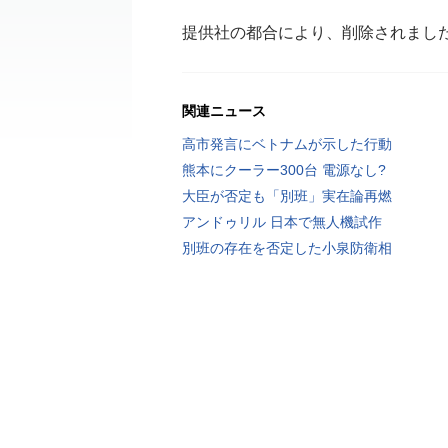
提供社の都合により、削除されまし
関連ニュース
高市発言にベトナムが示した行動
熊本にクーラー300台 電源なし?
大臣が否定も「別班」実在論再燃
アンドゥリル 日本で無人機試作
別班の存在を否定した小泉防衛相