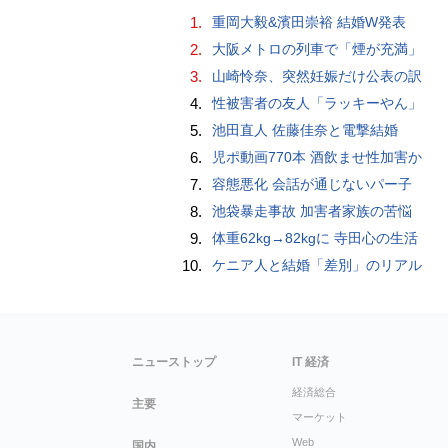
1.
重岡大毅&濱田崇裕 結婚W発表
2.
大阪メトロの列車で「煙が充満」
3.
山崎怜奈、突然妊娠だけ公表の訳
4.
性被害者の友人「ラッキーやん」
5.
池田直人 佐藤佳奈と電撃結婚
6.
児ポ動画770本 酒飲ませ性加害か
7.
容態悪化 会話が通じないパー子
8.
池袋暴走事故 加害者家族の苦悩
9.
体重62kg→82kgに 寺田心の生活
10.
ケニア人と結婚「差別」のリアル
ニューストップ
IT 経済
経済総合
主要
マーケット
Web
国内