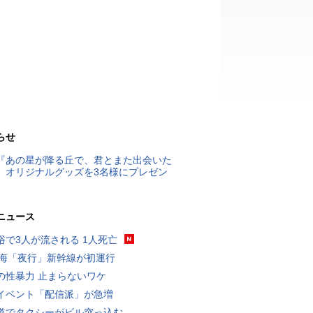
らせ
『あの星が降る丘で、君とまた出会いた
』オリジナルグッズを3名様にプレゼン
ニュース
浴で3人が流される 1人死亡
東海「夜行」新幹線が初運行
の性暴力 止まらないワケ
イベント「配信派」が急増
道でタクシーがビル突っ込む