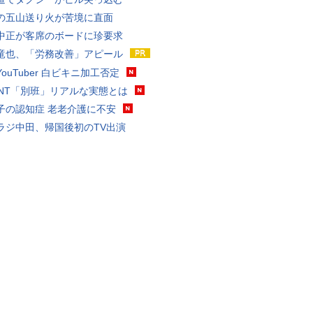
の五山送り火が苦境に直面
中正が客席のボードに珍要求
竜也、「労務改善」アピール
ouTuber 白ビキニ加工否定
VANT「別班」リアルな実態とは
子の認知症 老老介護に不安
ラジ中田、帰国後初のTV出演