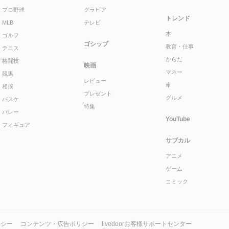
プロ野球
グラビア
トレンド
MLB
テレビ
本
ゴルフ
ゴシップ
教育・仕事
テニス
からだ
格闘技
映画
マネー
競馬
レビュー
車
相撲
プレゼント
グルメ
バスケ
特集
バレー
YouTube
フィギュア
サブカル
アニメ
ゲーム
コミック
リシー
コンテンツ・広告ポリシー
livedoorお客様サポートセンター