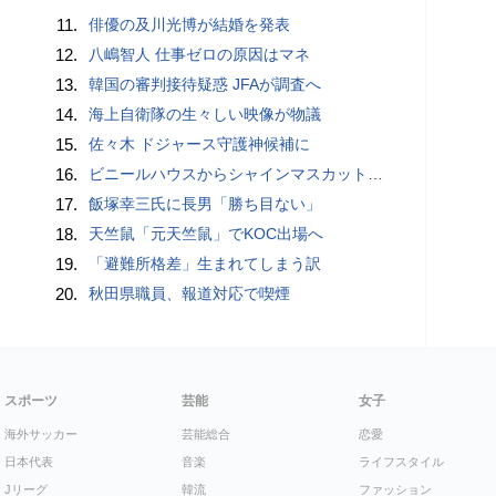
11.
俳優の及川光博が結婚を発表
12.
八嶋智人 仕事ゼロの原因はマネ
13.
韓国の審判接待疑惑 JFAが調査へ
14.
海上自衛隊の生々しい映像が物議
15.
佐々木 ドジャース守護神候補に
16.
ビニールハウスからシャインマスカット約200房を盗んだ疑い ネットで販売か 無職の男（42）逮捕 岡山県警
17.
飯塚幸三氏に長男「勝ち目ない」
18.
天竺鼠「元天竺鼠」でKOC出場へ
19.
「避難所格差」生まれてしまう訳
20.
秋田県職員、報道対応で喫煙
スポーツ
芸能
女子
海外サッカー
芸能総合
恋愛
日本代表
音楽
ライフスタイル
Jリーグ
韓流
ファッション