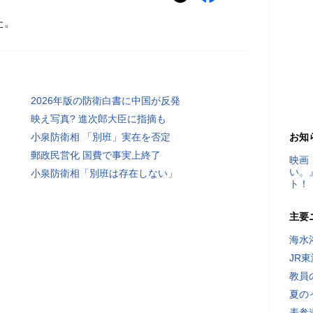
た。
2026年版の防衛白書に中国が反発
映え写真? 進次郎大臣に指摘も
小泉防衛相 「別班」実在を否定
お知
郵政民営化 国費で事実上終了
映画
い。
小泉防衛相「別班は存在しない」
ト！
主要
海水
JR
教員
夏の
表参