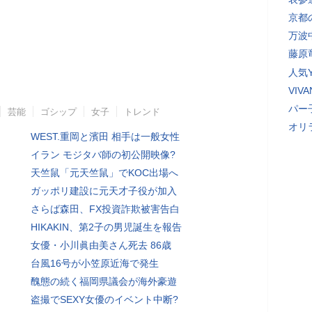
京都
万波
藤原
人気Y
VI
パー
芸能
ゴシップ
女子
トレンド
オリ
WEST.重岡と濱田 相手は一般女性
イラン モジタバ師の初公開映像?
天竺鼠「元天竺鼠」でKOC出場へ
ガッポリ建設に元天才子役が加入
さらば森田、FX投資詐欺被害告白
HIKAKIN、第2子の男児誕生を報告
女優・小川眞由美さん死去 86歳
台風16号が小笠原近海で発生
醜態の続く福岡県議会が海外豪遊
盗撮でSEXY女優のイベント中断?