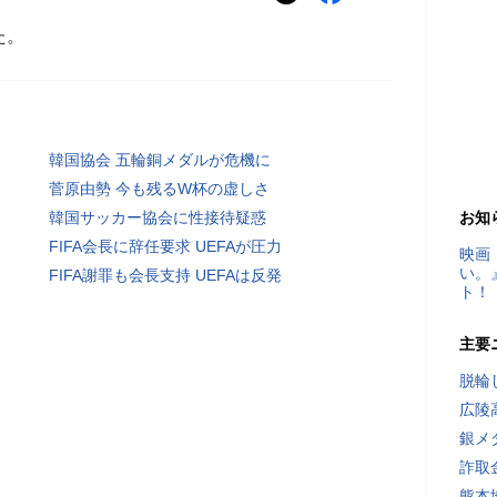
た。
韓国協会 五輪銅メダルが危機に
菅原由勢 今も残るW杯の虚しさ
韓国サッカー協会に性接待疑惑
お知
FIFA会長に辞任要求 UEFAが圧力
映画
い。
FIFA謝罪も会長支持 UEFAは反発
ト！
主要
脱輪
広陵
銀メ
詐取
熊本