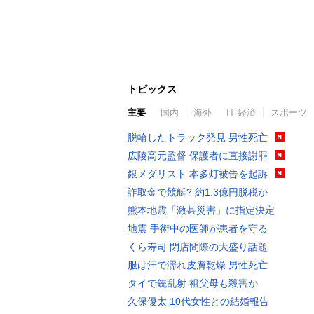
トピックス
主要
国内
海外
IT 経済
スポーツ
脱輪したトラック発見 男性死亡
広陵高元監督 保護者に直接謝罪
銀メダリスト 本多灯被告を起訴
詐取金で競艇? 約1.3億円脱税か
熊本地震「激甚災害」に指定決定
地震 手術中の医師が患者を守る
くら寿司 閉店間際の大盛り話題
服は汗で濡れ皮膚乾燥 男性死亡
タイで銃乱射 祖父母も殺害か
久保優太 10代女性との結婚報告