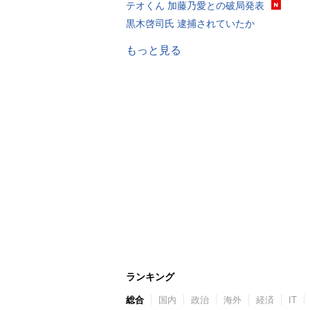
テオくん 加藤乃愛との破局発表
黒木啓司氏 逮捕されていたか
もっと見る
ランキング
総合
国内
政治
海外
経済
IT