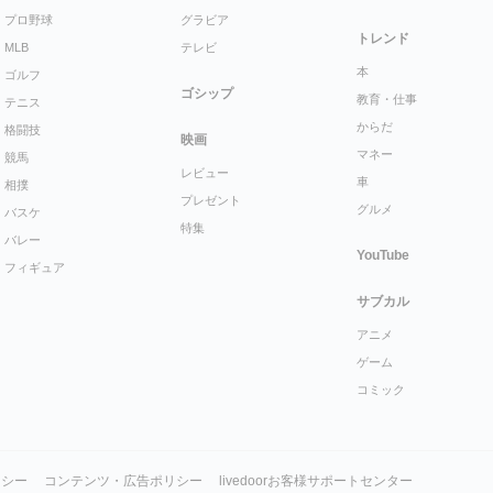
プロ野球
グラビア
トレンド
MLB
テレビ
本
ゴルフ
ゴシップ
教育・仕事
テニス
からだ
格闘技
映画
マネー
競馬
レビュー
車
相撲
プレゼント
グルメ
バスケ
特集
バレー
YouTube
フィギュア
サブカル
アニメ
ゲーム
コミック
リシー
コンテンツ・広告ポリシー
livedoorお客様サポートセンター