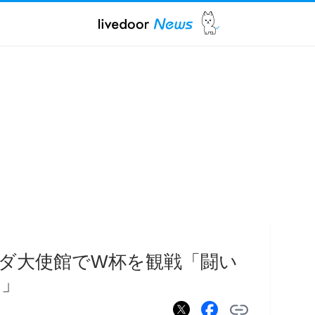
ダ大使館でW杯を観戦「闘い
た」