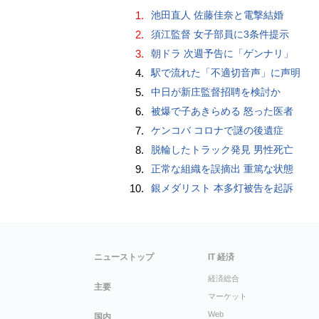
1.
池田直人 佐藤佳奈と電撃結婚
2.
須江監督 女子部員に3条件提示
3.
朝ドラ 次週予告に「ゲンナリ」
4.
駅で流れた「不適切音声」に声明
5.
中日が新庄監督招聘を検討か
6.
被爆で子あきらめる 怒った医者
7.
ケンコバ コロナで謎の後遺症
8.
脱輪したトラック発見 男性死亡
9.
正常な組織を誤摘出 重篤な状態
10.
銀メダリスト 本多灯被告を起訴
ニューストップ
IT 経済
経済総合
主要
マーケット
Web
国内