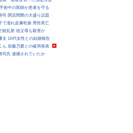
 手術中の医師が患者を守る
寿司 閉店間際の大盛り話題
汗で濡れ皮膚乾燥 男性死亡
で銃乱射 祖父母も殺害か
優太 10代女性との結婚報告
くん 加藤乃愛との破局発表
啓司氏 逮捕されていたか