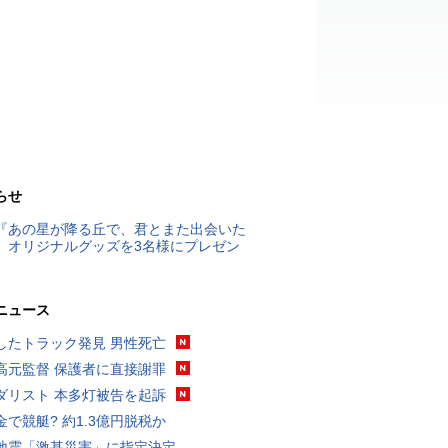
らせ
『あの星が降る丘で、君とまた出会いた
』オリジナルグッズを3名様にプレゼン
ニュース
したトラック発見 男性死亡
高元監督 保護者に直接謝罪
ダリスト 本多灯被告を起訴
金で競艇? 約1.3億円脱税か
地震「激甚災害」に指定決定