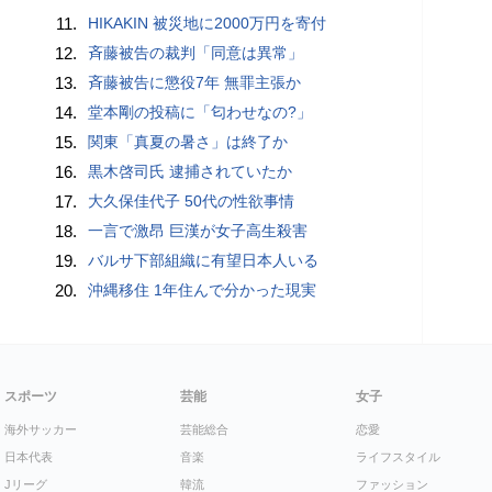
11.
HIKAKIN 被災地に2000万円を寄付
12.
斉藤被告の裁判「同意は異常」
13.
斉藤被告に懲役7年 無罪主張か
14.
堂本剛の投稿に「匂わせなの?」
15.
関東「真夏の暑さ」は終了か
16.
黒木啓司氏 逮捕されていたか
17.
大久保佳代子 50代の性欲事情
18.
一言で激昂 巨漢が女子高生殺害
19.
バルサ下部組織に有望日本人いる
20.
沖縄移住 1年住んで分かった現実
スポーツ
芸能
女子
海外サッカー
芸能総合
恋愛
日本代表
音楽
ライフスタイル
Jリーグ
韓流
ファッション