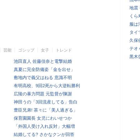
地震
くら
服は
タイ
久保
テオ
芸能
ゴシップ
女子
トレンド
黒木
池田直人 佐藤佳奈と電撃結婚
真夏に完全防備姿「金を出せ」
敷地内で義父はねる 意識不明
有明高校、9回2死から大逆転勝利
広陵の暴力問題 元監督が陳謝
神田うの「3回流産してる」告白
豊臣兄弟! 茶々に「美人過ぎる」
保育園園長 女児にわいせつか
「外国人受け入れ反対」大幅増
結婚してる? さかなクンが回答