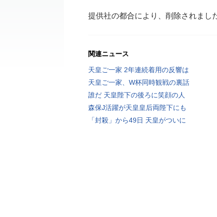
提供社の都合により、削除されまし
関連ニュース
天皇ご一家 2年連続着用の反響は
天皇ご一家、W杯同時観戦の裏話
誰だ 天皇陛下の後ろに笑顔の人
森保J活躍が天皇皇后両陛下にも
「封殺」から49日 天皇がついに