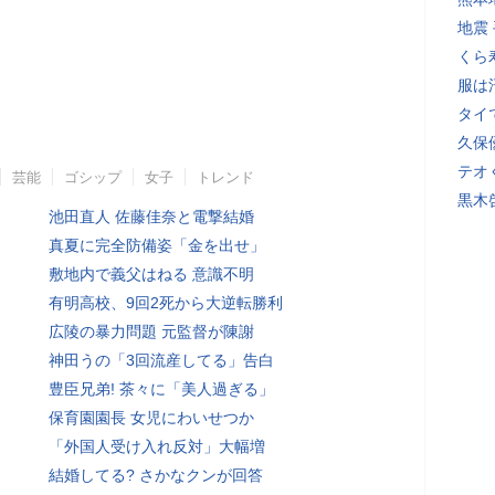
地震
くら
服は
タイ
久保
テオ
芸能
ゴシップ
女子
トレンド
黒木
池田直人 佐藤佳奈と電撃結婚
真夏に完全防備姿「金を出せ」
敷地内で義父はねる 意識不明
有明高校、9回2死から大逆転勝利
広陵の暴力問題 元監督が陳謝
神田うの「3回流産してる」告白
豊臣兄弟! 茶々に「美人過ぎる」
保育園園長 女児にわいせつか
「外国人受け入れ反対」大幅増
結婚してる? さかなクンが回答