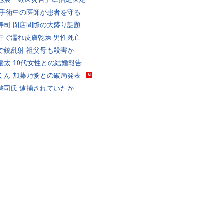
 手術中の医師が患者を守る
寿司 閉店間際の大盛り話題
汗で濡れ皮膚乾燥 男性死亡
で銃乱射 祖父母も殺害か
優太 10代女性との結婚報告
くん 加藤乃愛との破局発表
啓司氏 逮捕されていたか