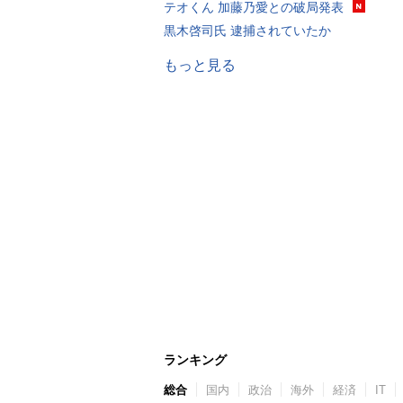
テオくん 加藤乃愛との破局発表
黒木啓司氏 逮捕されていたか
もっと見る
ランキング
総合
国内
政治
海外
経済
IT