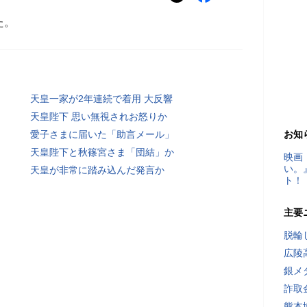
た。
天皇一家が2年連続で着用 大反響
天皇陛下 思い無視されお怒りか
愛子さまに届いた「助言メール」
お知
天皇陛下と秋篠宮さま「団結」か
映画
い。
天皇が非常に踏み込んだ発言か
ト！
主要
脱輪
広陵
銀メ
詐取
熊本