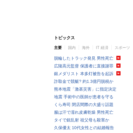
トピックス
主要
国内
海外
IT 経済
スポーツ
脱輪したトラック発見 男性死亡
広陵高元監督 保護者に直接謝罪
銀メダリスト 本多灯被告を起訴
詐取金で競艇? 約1.3億円脱税か
熊本地震「激甚災害」に指定決定
地震 手術中の医師が患者を守る
くら寿司 閉店間際の大盛り話題
服は汗で濡れ皮膚乾燥 男性死亡
タイで銃乱射 祖父母も殺害か
久保優太 10代女性との結婚報告