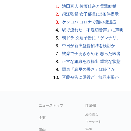
1.
池田直人 佐藤佳奈と電撃結婚
2.
須江監督 女子部員に3条件提示
3.
ケンコバ コロナで謎の後遺症
4.
駅で流れた「不適切音声」に声明
5.
朝ドラ 次週予告に「ゲンナリ」
6.
中日が新庄監督招聘を検討か
7.
被爆で子あきらめる 怒った医者
8.
正常な組織を誤摘出 重篤な状態
9.
関東「真夏の暑さ」は終了か
10.
斉藤被告に懲役7年 無罪主張か
ニューストップ
IT 経済
経済総合
主要
マーケット
Web
国内