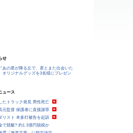
らせ
『あの星が降る丘で、君とまた出会いた
』オリジナルグッズを3名様にプレゼン
ニュース
したトラック発見 男性死亡
高元監督 保護者に直接謝罪
ダリスト 本多灯被告を起訴
金で競艇? 約1.3億円脱税か
地震「激甚災害」に指定決定