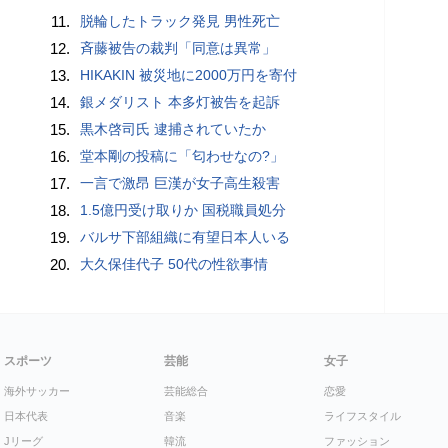
11.
脱輪したトラック発見 男性死亡
12.
斉藤被告の裁判「同意は異常」
13.
HIKAKIN 被災地に2000万円を寄付
14.
銀メダリスト 本多灯被告を起訴
15.
黒木啓司氏 逮捕されていたか
16.
堂本剛の投稿に「匂わせなの?」
17.
一言で激昂 巨漢が女子高生殺害
18.
1.5億円受け取りか 国税職員処分
19.
バルサ下部組織に有望日本人いる
20.
大久保佳代子 50代の性欲事情
スポーツ
芸能
女子
海外サッカー
芸能総合
恋愛
日本代表
音楽
ライフスタイル
Jリーグ
韓流
ファッション