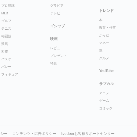
プロ野球
グラビア
トレンド
MLB
テレビ
本
ゴルフ
ゴシップ
教育・仕事
テニス
からだ
格闘技
映画
マネー
競馬
レビュー
車
相撲
プレゼント
グルメ
バスケ
特集
バレー
YouTube
フィギュア
サブカル
アニメ
ゲーム
コミック
リシー
コンテンツ・広告ポリシー
livedoorお客様サポートセンター