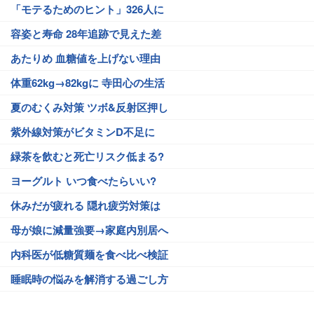
「モテるためのヒント」326人に
容姿と寿命 28年追跡で見えた差
あたりめ 血糖値を上げない理由
体重62kg→82kgに 寺田心の生活
夏のむくみ対策 ツボ&反射区押し
紫外線対策がビタミンD不足に
緑茶を飲むと死亡リスク低まる?
ヨーグルト いつ食べたらいい?
休みだが疲れる 隠れ疲労対策は
母が娘に減量強要→家庭内別居へ
内科医が低糖質麺を食べ比べ検証
睡眠時の悩みを解消する過ごし方