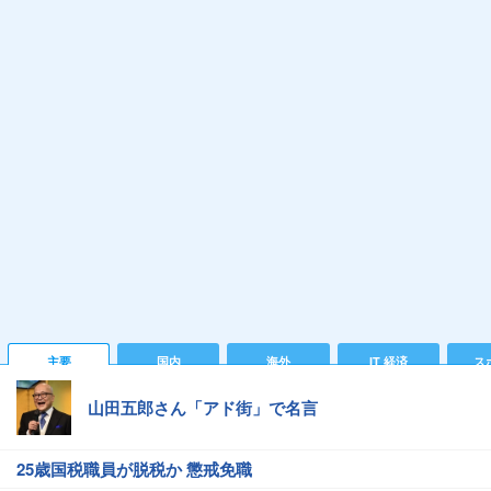
主要
国内
海外
IT 経済
ス
山田五郎さん「アド街」で名言
25歳国税職員が脱税か 懲戒免職