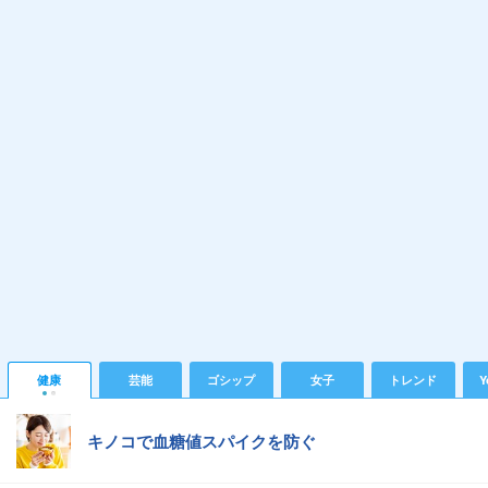
健康
芸能
ゴシップ
女子
トレンド
Y
キノコで血糖値スパイクを防ぐ