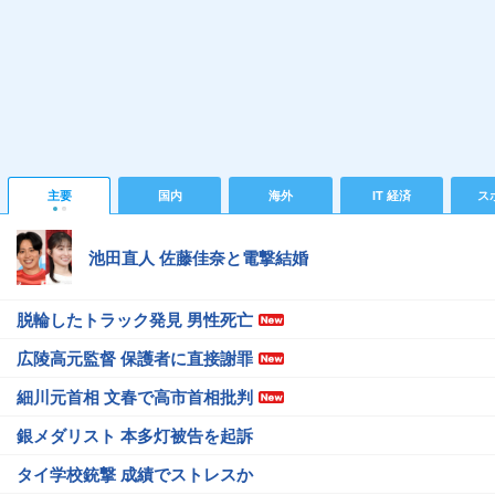
主要
国内
海外
IT 経済
ス
池田直人 佐藤佳奈と電撃結婚
脱輪したトラック発見 男性死亡
広陵高元監督 保護者に直接謝罪
細川元首相 文春で高市首相批判
銀メダリスト 本多灯被告を起訴
タイ学校銃撃 成績でストレスか