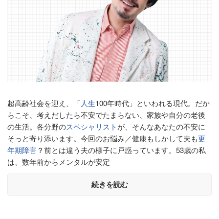
超高齢社会を迎え、「
人生
100年時代」といわれる現代。だか
らこそ、考えだしたら不安でたまらない、家族や自分の老後
の生活。各分野の
スペシャリスト
が、そんなあなたの不安に
そっと寄り添います。今回のお悩み／健康もしかして夫も
更
年期障害
？前とは違う夫の様子に戸惑っています。53歳の私
は、数年前からメンタルが安定
続きを読む