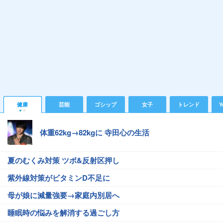
健康
芸能
ゴシップ
女子
トレンド
Y
体重62kg→82kgに 寺田心の生活
夏のむくみ対策 ツボ&反射区押し
紫外線対策がビタミンD不足に
母が娘に減量強要→家庭内別居へ
睡眠時の悩みを解消する過ごし方