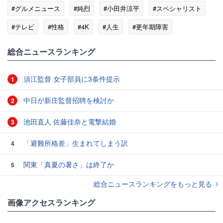
#グルメニュース
#純烈
#小田井涼平
#スペシャリスト
#テレビ
#性格
#4K
#人生
#更年期障害
総合ニュースランキング
須江監督 女子部員に3条件提示
1
中日が新庄監督招聘を検討か
2
池田直人 佐藤佳奈と電撃結婚
3
「避難所格差」生まれてしまう訳
4
関東「真夏の暑さ」は終了か
5
総合ニュースランキングをもっと見る
画像アクセスランキング