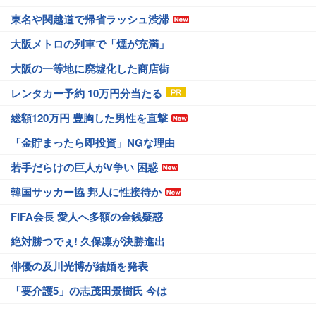
東名や関越道で帰省ラッシュ渋滞
大阪メトロの列車で「煙が充満」
大阪の一等地に廃墟化した商店街
レンタカー予約 10万円分当たる
総額120万円 豊胸した男性を直撃
「金貯まったら即投資」NGな理由
若手だらけの巨人がV争い 困惑
韓国サッカー協 邦人に性接待か
FIFA会長 愛人へ多額の金銭疑惑
絶対勝つでぇ! 久保凛が決勝進出
俳優の及川光博が結婚を発表
「要介護5」の志茂田景樹氏 今は