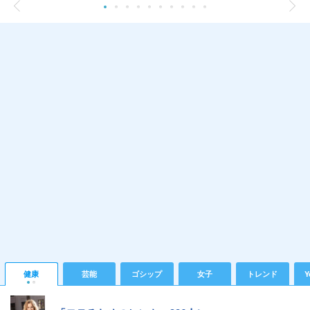
健康
芸能
ゴシップ
女子
トレンド
Y