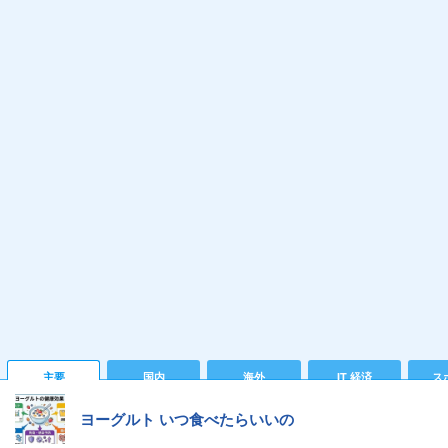
主要
国内
海外
IT 経済
ス
ヨーグルト いつ食べたらいいの