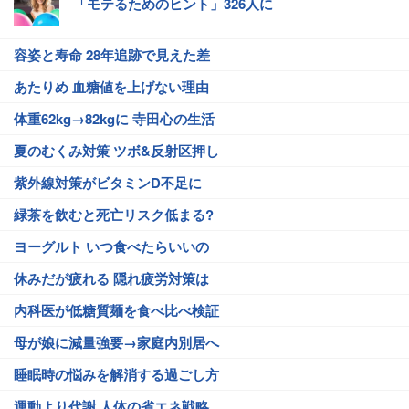
「モテるためのヒント」326人に
容姿と寿命 28年追跡で見えた差
あたりめ 血糖値を上げない理由
体重62kg→82kgに 寺田心の生活
夏のむくみ対策 ツボ&反射区押し
紫外線対策がビタミンD不足に
緑茶を飲むと死亡リスク低まる?
ヨーグルト いつ食べたらいいの
休みだが疲れる 隠れ疲労対策は
内科医が低糖質麺を食べ比べ検証
母が娘に減量強要→家庭内別居へ
睡眠時の悩みを解消する過ごし方
運動より代謝 人体の省エネ戦略