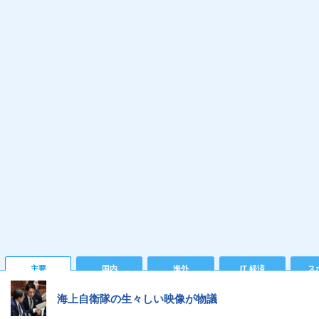
主要
国内
海外
IT 経済
ス
海上自衛隊の生々しい映像が物議