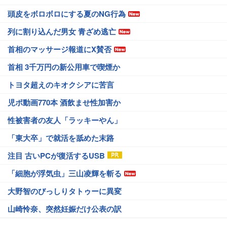
頭皮をボロボロにする夏のNG行為
列に割り込んだ男女 青ざめ逃亡
首相のマッサージ報道にX賛否
首相 3千万円の新公用車で喫煙か
トヨタ超えのキオクシアに苦言
児ポ動画770本 酒飲ませ性加害か
性被害者の友人「ラッキーやん」
「東大卒」で就活を舐めた末路
注目 古いPCが復活するUSB
「細胞が浮気虫」三山凌輝を斬る
大野智のびっしりタトゥーに異変
山崎怜奈、突然妊娠だけ公表の訳