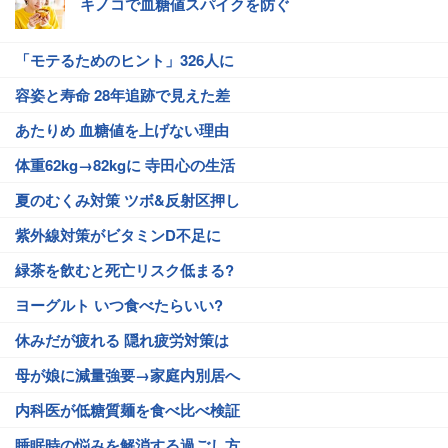
キノコで血糖値スパイクを防ぐ
「モテるためのヒント」326人に
容姿と寿命 28年追跡で見えた差
あたりめ 血糖値を上げない理由
体重62kg→82kgに 寺田心の生活
夏のむくみ対策 ツボ&反射区押し
紫外線対策がビタミンD不足に
緑茶を飲むと死亡リスク低まる?
ヨーグルト いつ食べたらいい?
休みだが疲れる 隠れ疲労対策は
母が娘に減量強要→家庭内別居へ
内科医が低糖質麺を食べ比べ検証
睡眠時の悩みを解消する過ごし方