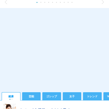
健康
芸能
ゴシップ
女子
トレンド
Y