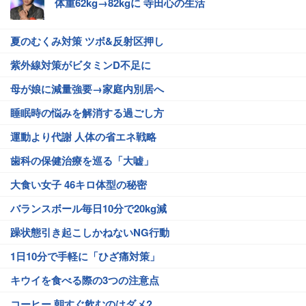
体重62kg→82kgに 寺田心の生活
夏のむくみ対策 ツボ&反射区押し
紫外線対策がビタミンD不足に
母が娘に減量強要→家庭内別居へ
睡眠時の悩みを解消する過ごし方
運動より代謝 人体の省エネ戦略
歯科の保健治療を巡る「大嘘」
大食い女子 46キロ体型の秘密
バランスボール毎日10分で20kg減
躁状態引き起こしかねないNG行動
1日10分で手軽に「ひざ痛対策」
キウイを食べる際の3つの注意点
コーヒー 朝すぐ飲むのはダメ?