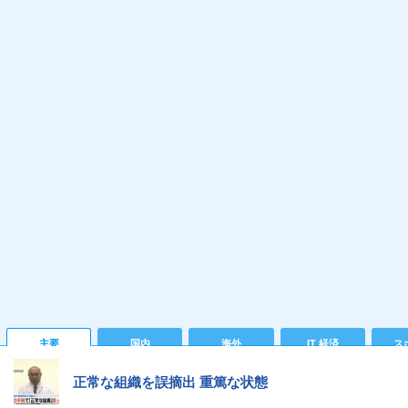
主要
国内
海外
IT 経済
ス
正常な組織を誤摘出 重篤な状態