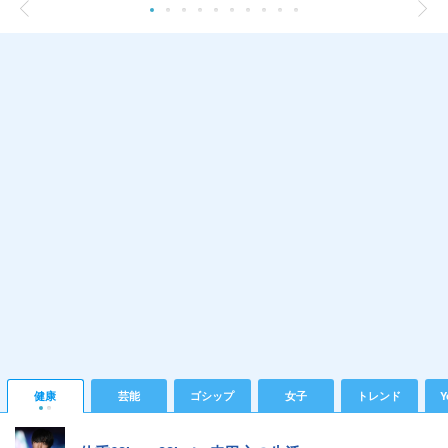
健康
芸能
ゴシップ
女子
トレンド
Y