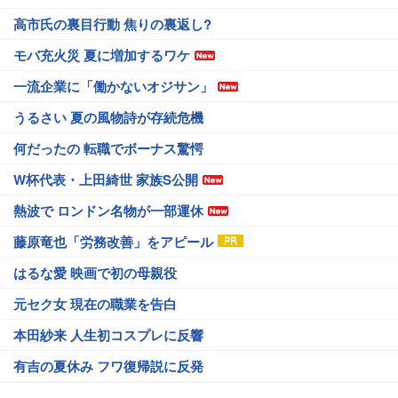
高市氏の裏目行動 焦りの裏返し?
モバ充火災 夏に増加するワケ
一流企業に「働かないオジサン」
うるさい 夏の風物詩が存続危機
何だったの 転職でボーナス驚愕
W杯代表・上田綺世 家族S公開
熱波で ロンドン名物が一部運休
藤原竜也「労務改善」をアピール
はるな愛 映画で初の母親役
元セク女 現在の職業を告白
本田紗来 人生初コスプレに反響
有吉の夏休み フワ復帰説に反発