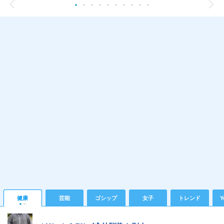
健康
芸能
ゴシップ
女子
トレンド
Y