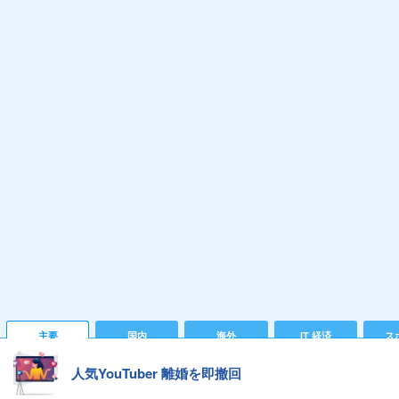
主要
国内
海外
IT 経済
ス
人気YouTuber 離婚を即撤回