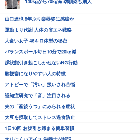
140kgから70kg減 幼馴染も別人
山口達也 8年ぶり楽器姿に感涙か
運動より代謝 人体の省エネ戦略
大食い女子 46キロ体型の秘密
バランスボール毎日10分で20kg減
躁状態引き起こしかねないNG行動
脳梗塞になりやすい人の特徴
アトピーで「汚い」扱いされ苦悩
認知症研究で「音」注目される
夫の「産後うつ」にみられる症状
大豆を摂取してストレス過食防止
1日10回 お腹引き締まる簡単習慣
太りにくいアイス 栄養士が解説