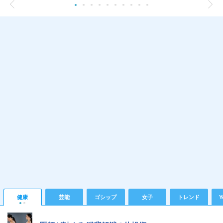
健康
芸能
ゴシップ
女子
トレンド
Y