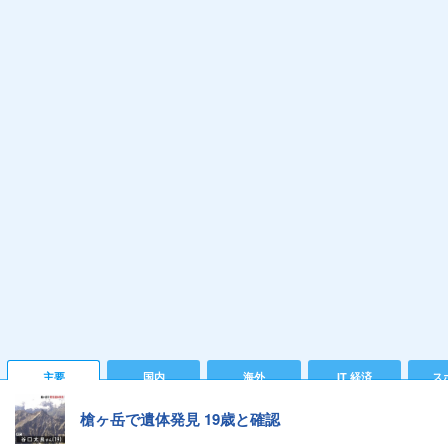
主要
国内
海外
IT 経済
ス
槍ヶ岳で遺体発見 19歳と確認