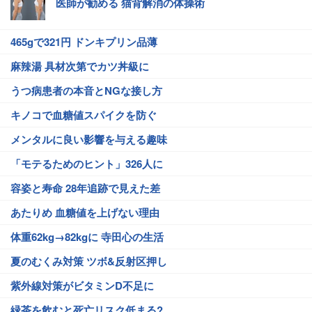
医師が勧める 猫背解消の体操術
465gで321円 ドンキプリン品薄
麻辣湯 具材次第でカツ丼級に
うつ病患者の本音とNGな接し方
キノコで血糖値スパイクを防ぐ
メンタルに良い影響を与える趣味
「モテるためのヒント」326人に
容姿と寿命 28年追跡で見えた差
あたりめ 血糖値を上げない理由
体重62kg→82kgに 寺田心の生活
夏のむくみ対策 ツボ&反射区押し
紫外線対策がビタミンD不足に
緑茶を飲むと死亡リスク低まる?