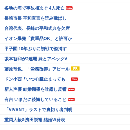
各地の海で事故相次ぐ 4人死亡
長崎市長 平和宣言を読み飛ばし
台湾代表、長崎の平和式典を欠席
イオン爆発「貴重品OK」と許可か
甲子園 10年ぶりに初戦で姿消す
張本智和が2連覇 妹とアベックV
藤原竜也、「労務改善」アピール
ドン小西「いつ心臓止まっても」
新人声優 結婚願望を吐露し反響
有吉 いまだに後悔していること
「VIVANT」ラストで裏切り者判明
重岡大毅&濱田崇裕 結婚W発表