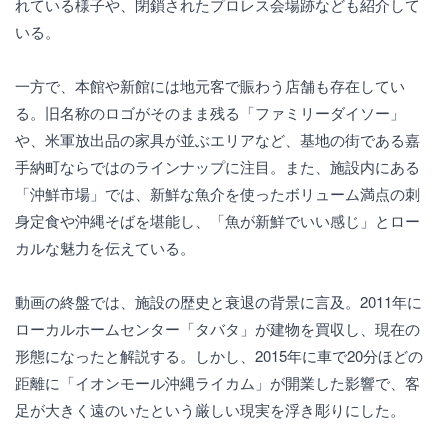
れている様子や、閉鎖されたプロレス会場跡なども紹介して
いる。
一方で、本館や新館には地元客で賑わう店舗も存在してい
る。旧名称のロゴがそのまま残る「ファミリーダイソー」
や、米軍放出品の家具が並ぶエリアなど、基地の街である嘉
手納町ならではのラインナップに注目。また、施設内にある
「沖鮮市場」では、新鮮な魚介を使ったボリューム満点の刺
身定食や沖縄そばを堪能し、「魚が新鮮でいい感じ」とロー
カルな魅力を伝えている。
動画の終盤では、施設の歴史と衰退の背景に言及。2011年に
ローカルホームセンター「タバタ」が建物を買収し、現在の
形態になったと解説する。しかし、2015年に車で20分ほどの
距離に「イオンモール沖縄ライカム」が開業した影響で、客
足が大きく遠のいたという厳しい現実を浮き彫りにした。