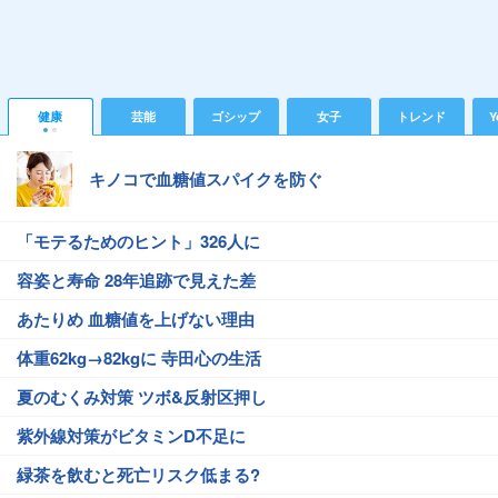
健康
芸能
ゴシップ
女子
トレンド
Y
キノコで血糖値スパイクを防ぐ
「モテるためのヒント」326人に
容姿と寿命 28年追跡で見えた差
あたりめ 血糖値を上げない理由
体重62kg→82kgに 寺田心の生活
夏のむくみ対策 ツボ&反射区押し
紫外線対策がビタミンD不足に
緑茶を飲むと死亡リスク低まる?