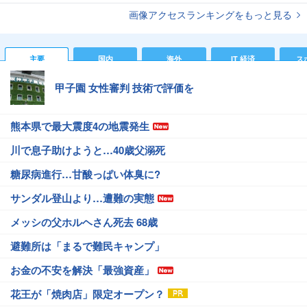
画像アクセスランキングをもっと見る
主要
国内
海外
IT 経済
ス
甲子園 女性審判 技術で評価を
熊本県で最大震度4の地震発生
川で息子助けようと…40歳父溺死
糖尿病進行…甘酸っぱい体臭に?
サンダル登山より…遭難の実態
メッシの父ホルヘさん死去 68歳
避難所は「まるで難民キャンプ」
お金の不安を解決「最強資産」
花王が「焼肉店」限定オープン？