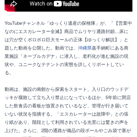
YouTubeチャンネル「ゆっくり遺産の探検隊」が、「【営業中
なのにエスカレーター全滅】商品でムリヤリ通路封鎖…床に
は穴が空くボロボロ巨大モールの正体【ゆっくり解説】」と
題した動画を公開した。動画では、
沖縄県
嘉手納町にある商
業施設「ネーブルカデナ」に潜入し、老朽化が進む施設の現
状や、ユニークなテナントの実態を詳しくリポートしてい
る。
動画は、施設の南館から探索をスタート。入り口のウッドデ
ッキが腐敗して立ち入り禁止になっているほか、5年前に閉店
した飲食店の看板が放置されているなど、管理が行き届いて
いない状況を指摘する。「エスカレーターは故障中」との張
り紙があり、階段として利用されている光景には驚きの声を
上げた。さらに、2階の通路が備品の段ボールやごみ袋で塞が