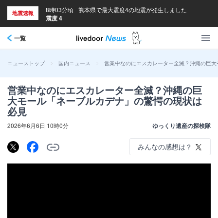
8時03分頃
熊本県で最大震度4の地震が発生しました
地震速報
震度 4
一覧
>
>
営業中なのにエスカレーター全滅？沖縄の巨大
ニューストップ
国内ニュース
営業中なのにエスカレーター全滅？沖縄の巨
大モール「ネーブルカデナ」の驚愕の現状は
必見
2026年6月6日 10時0分
ゆっくり遺産の探検隊
みんなの感想は？