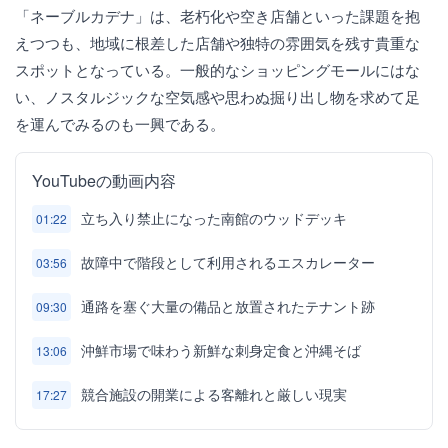
「ネーブルカデナ」は、老朽化や空き店舗といった課題を抱
えつつも、地域に根差した店舗や独特の雰囲気を残す貴重な
スポットとなっている。一般的なショッピングモールにはな
い、ノスタルジックな空気感や思わぬ掘り出し物を求めて足
を運んでみるのも一興である。
YouTubeの動画内容
立ち入り禁止になった南館のウッドデッキ
01:22
故障中で階段として利用されるエスカレーター
03:56
通路を塞ぐ大量の備品と放置されたテナント跡
09:30
沖鮮市場で味わう新鮮な刺身定食と沖縄そば
13:06
競合施設の開業による客離れと厳しい現実
17:27