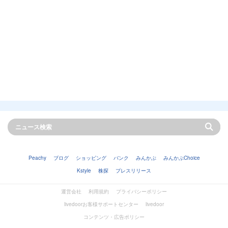
Peachy
ブログ
ショッピング
バンク
みんかぶ
みんかぶChoice
Kstyle
株探
プレスリリース
運営会社
利用規約
プライバシーポリシー
livedoorお客様サポートセンター
livedoor
コンテンツ・広告ポリシー