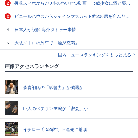
押収スマホから770本のわいせつ動画 15歳少女に酒と薬飲ませ性的暴行か 54歳男を再逮捕 「薬もありますよ」とSNSで誘い出し
2
ビニールハウスからシャインマスカット約200房を盗んだ疑い ネットで販売か 無職の男（42）逮捕 岡山県警
3
日本人が誤解 海外タトゥー事情
4
大阪メトロの列車で「煙が充満」
5
国内ニュースランキングをもっと見る
画像アクセスランキング
森喜朗氏の「影響力」が減退か
巨人のベテラン左腕が「密会」か
イチロー氏 52歳でHR連発に驚嘆