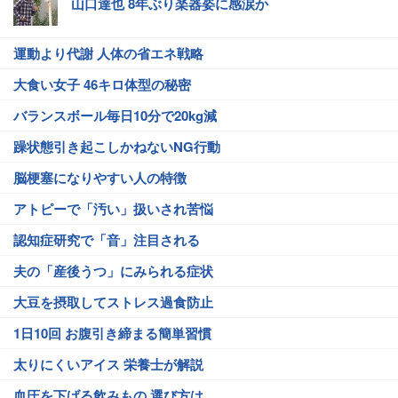
山口達也 8年ぶり楽器姿に感涙か
運動より代謝 人体の省エネ戦略
大食い女子 46キロ体型の秘密
バランスボール毎日10分で20kg減
躁状態引き起こしかねないNG行動
脳梗塞になりやすい人の特徴
アトピーで「汚い」扱いされ苦悩
認知症研究で「音」注目される
夫の「産後うつ」にみられる症状
大豆を摂取してストレス過食防止
1日10回 お腹引き締まる簡単習慣
太りにくいアイス 栄養士が解説
血圧を下げる飲みもの 選び方は