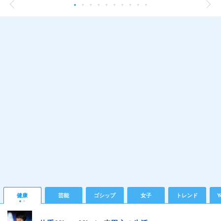
健康
芸能
ゴシップ
女子
トレンド
Y