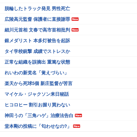
脱輪したトラック発見 男性死亡
広陵高元監督 保護者に直接謝罪
細川元首相 文春で高市首相批判
銀メダリスト 本多灯被告を起訴
タイ学校銃撃 成績でストレスか
正常な組織を誤摘出 重篤な状態
れいわの新党名「覚えづらい」
楽天から死球5個 新庄監督が苦言
マイケル・ジャクソン来日秘話
ヒコロヒー 割引お握り買わない
神田うの「三角ハゲ」治療法告白
堂本剛の投稿に「匂わせなの?」