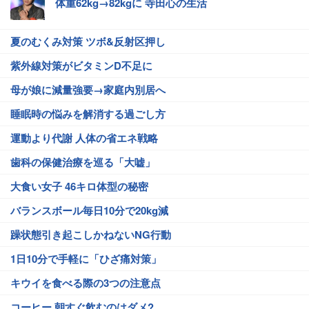
体重62kg→82kgに 寺田心の生活
夏のむくみ対策 ツボ&反射区押し
紫外線対策がビタミンD不足に
母が娘に減量強要→家庭内別居へ
睡眠時の悩みを解消する過ごし方
運動より代謝 人体の省エネ戦略
歯科の保健治療を巡る「大嘘」
大食い女子 46キロ体型の秘密
バランスボール毎日10分で20kg減
躁状態引き起こしかねないNG行動
1日10分で手軽に「ひざ痛対策」
キウイを食べる際の3つの注意点
コーヒー 朝すぐ飲むのはダメ?