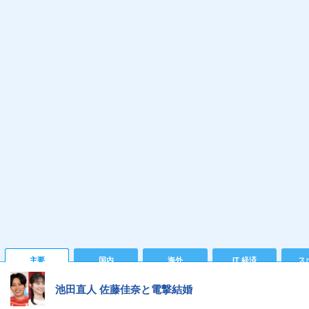
主要
国内
海外
IT 経済
ス
池田直人 佐藤佳奈と電撃結婚