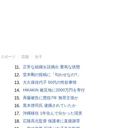
スポーツ
芸能
女子
11.
正常な組織を誤摘出 重篤な状態
12.
堂本剛の投稿に「匂わせなの?」
13.
大久保佳代子 50代の性欲事情
14.
HIKAKIN 被災地に2000万円を寄付
15.
斉藤被告に懲役7年 無罪主張か
16.
黒木啓司氏 逮捕されていたか
17.
沖縄移住 1年住んで分かった現実
18.
広陵高元監督 保護者に直接謝罪