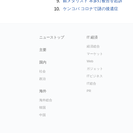
9.
銀メダリスト 本多灯被告を起訴
10.
ケンコバ コロナで謎の後遺症
ニューストップ
IT 経済
経済総合
主要
マーケット
Web
国内
ガジェット
社会
ITビジネス
政治
IT総合
海外
PR
海外総合
韓国
中国