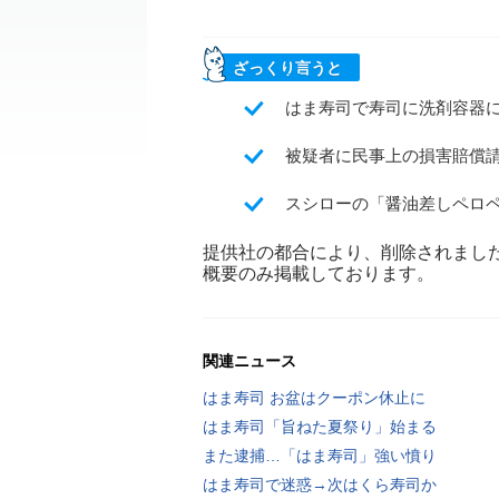
ざっくり言うと
はま寿司で寿司に洗剤容器
被疑者に民事上の損害賠償
スシローの「醤油差しペロ
提供社の都合により、削除されまし
概要のみ掲載しております。
関連ニュース
はま寿司 お盆はクーポン休止に
はま寿司「旨ねた夏祭り」始まる
また逮捕…「はま寿司」強い憤り
はま寿司で迷惑→次はくら寿司か