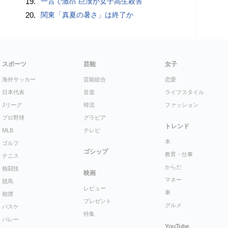
19.
一言で激昂 巨漢が女子高生殺害
20.
関東「真夏の暑さ」は終了か
スポーツ
芸能
女子
海外サッカー
芸能総合
恋愛
日本代表
音楽
ライフスタイル
Jリーグ
韓流
ファッション
プロ野球
グラビア
トレンド
MLB
テレビ
本
ゴルフ
ゴシップ
教育・仕事
テニス
からだ
格闘技
映画
マネー
競馬
レビュー
車
相撲
プレゼント
グルメ
バスケ
特集
バレー
YouTube