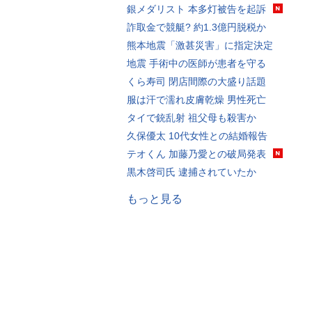
銀メダリスト 本多灯被告を起訴
詐取金で競艇? 約1.3億円脱税か
熊本地震「激甚災害」に指定決定
地震 手術中の医師が患者を守る
くら寿司 閉店間際の大盛り話題
服は汗で濡れ皮膚乾燥 男性死亡
タイで銃乱射 祖父母も殺害か
久保優太 10代女性との結婚報告
テオくん 加藤乃愛との破局発表
黒木啓司氏 逮捕されていたか
もっと見る