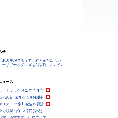
らせ
『あの星が降る丘で、君とまた出会いた
』オリジナルグッズを3名様にプレゼン
ニュース
したトラック発見 男性死亡
高元監督 保護者に直接謝罪
ダリスト 本多灯被告を起訴
金で競艇? 約1.3億円脱税か
地震「激甚災害」に指定決定