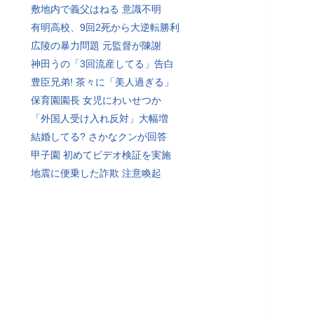
敷地内で義父はねる 意識不明
有明高校、9回2死から大逆転勝利
広陵の暴力問題 元監督が陳謝
神田うの「3回流産してる」告白
豊臣兄弟! 茶々に「美人過ぎる」
保育園園長 女児にわいせつか
「外国人受け入れ反対」大幅増
結婚してる? さかなクンが回答
甲子園 初めてビデオ検証を実施
地震に便乗した詐欺 注意喚起