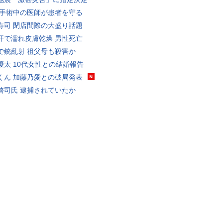
 手術中の医師が患者を守る
寿司 閉店間際の大盛り話題
汗で濡れ皮膚乾燥 男性死亡
で銃乱射 祖父母も殺害か
優太 10代女性との結婚報告
くん 加藤乃愛との破局発表
啓司氏 逮捕されていたか