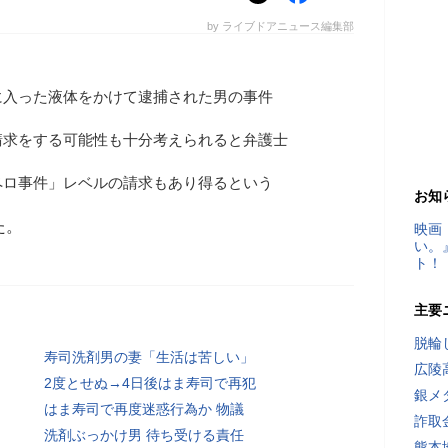
by ライブドアニュース編集部
に入った液体をかけて逮捕された男の事件
請求をする可能性も十分考えられると弁護士
ペロ事件」レベルの請求もあり得るという
お知
た。
映画
い。
ト！
主要
脱輪
寿司洗剤男の妻「生活は苦しい」
広陵
2度とせぬ→4日後はま寿司で再犯
銀メ
はま寿司で再度迷惑行為か 物議
詐取
洗剤ぶっかけ男 待ち受ける責任
熊本