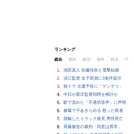
ランキング
総合
国内
政治
海外
経済
IT
1.
池田直人 佐藤佳奈と電撃結婚
2.
須江監督 女子部員に3条件提示
3.
朝ドラ 次週予告に「ゲンナリ」
4.
中日が新庄監督招聘を検討か
5.
駅で流れた「不適切音声」に声明
6.
被爆で子あきらめる 怒った医者
7.
脱輪したトラック発見 男性死亡
8.
斉藤被告の裁判「同意は異常」