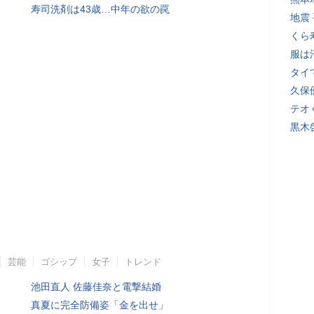
寿司洗剤は43歳…中年の欲の罠
地震
くら
服は
タイ
久保
テオ
黒木
芸能
ゴシップ
女子
トレンド
池田直人 佐藤佳奈と電撃結婚
真夏に完全防備姿「金を出せ」