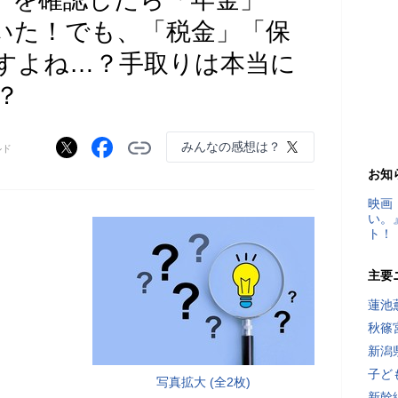
えていた！でも、「税金」「保
すよね…？手取りは本当に
？
みんなの感想は？
ルド
お知
映画
い。
ト！
主要
蓮池
秋篠
新潟
子ど
写真拡大 (全2枚)
新幹