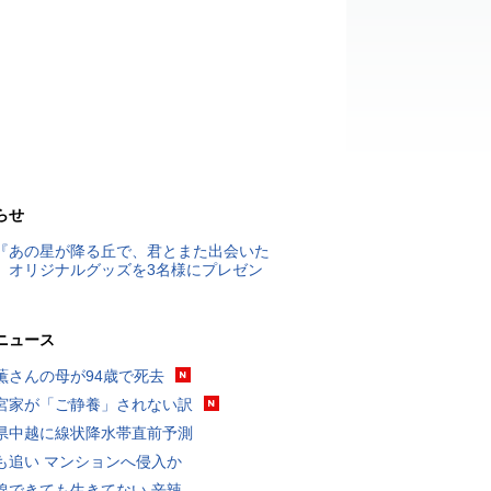
らせ
『あの星が降る丘で、君とまた出会いた
』オリジナルグッズを3名様にプレゼン
ニュース
薫さんの母が94歳で死去
宮家が「ご静養」されない訳
県中越に線状降水帯直前予測
も追い マンションへ侵入か
線できても生きてない 辛辣