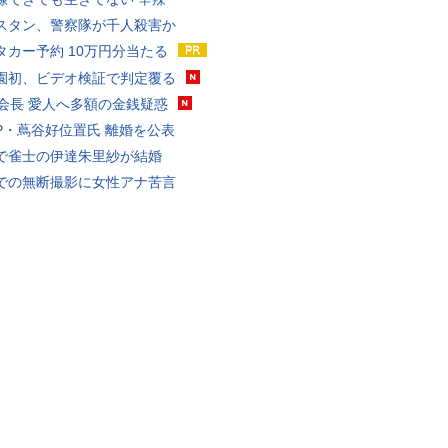
スタン、警察隊が千人殺害か
タカー予約 10万円分当たる
園初、ビデオ検証で判定覆る
FA会長 愛人へ多額の金銭疑惑
P・蔦谷好位置氏 離婚を公表
で雀士の伊達朱里紗が結婚
での無断撮影に女性アナ苦言