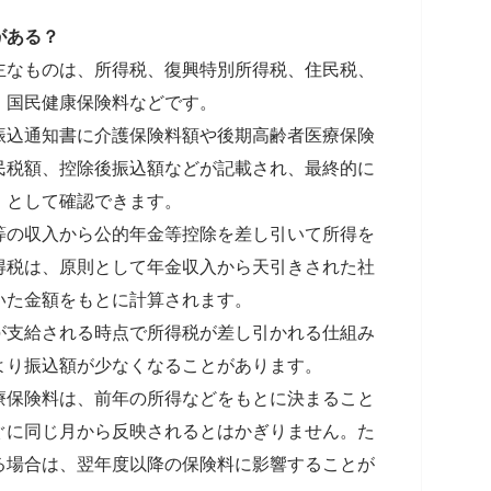
がある？
主なものは、所得税、復興特別所得税、住民税、
、国民健康保険料などです。
振込通知書に介護保険料額や後期高齢者医療保険
民税額、控除後振込額などが記載され、最終的に
」として確認できます。
等の収入から公的年金等控除を差し引いて所得を
得税は、原則として年金収入から天引きされた社
いた金額をもとに計算されます。
が支給される時点で所得税が差し引かれる仕組み
より振込額が少なくなることがあります。
療保険料は、前年の所得などをもとに決まること
ぐに同じ月から反映されるとはかぎりません。た
る場合は、翌年度以降の保険料に影響することが