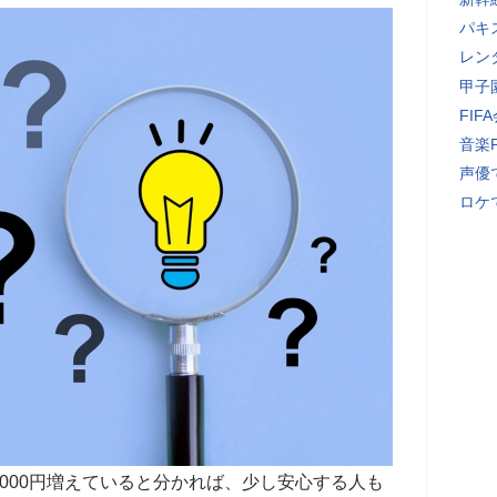
パキ
レン
甲子
FI
音楽
声優
ロケ
000円増えていると分かれば、少し安心する人も