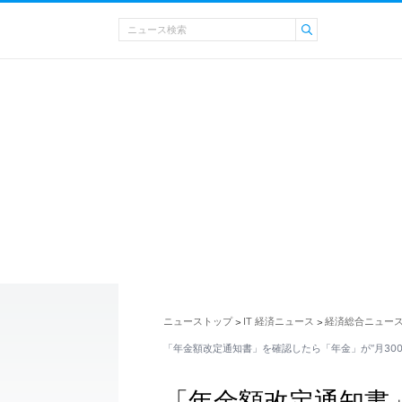
ニューストップ
IT 経済ニュース
経済総合ニュー
>
>
「年金額改定通知書」を確認したら「年金」が“月300
「年金額改定通知書