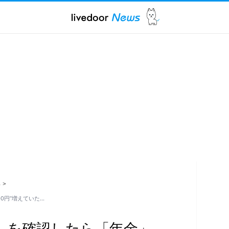
ス
>
0円”増えていた…
」を確認したら「年金」